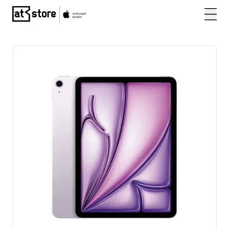
Posjetite početnu stranicu AT Store