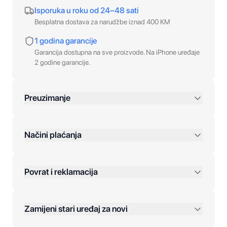
Isporuka u roku od 24–48 sati
Besplatna dostava za narudžbe iznad 400 KM
1 godina garancije
Garancija dostupna na sve proizvode. Na iPhone uređaje
2 godine garancije.
Preuzimanje
preko 400 KM
Načini plaćanja
Povrat i reklamacija
Jednokratna plaćanja:
Zamijeni stari uređaj za novi
Plaćanje na rate: