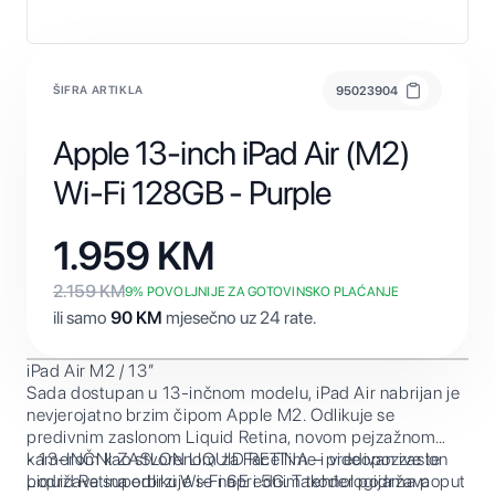
ŠIFRA ARTIKLA
95023904
Apple 13-inch iPad Air (M2)
Wi-Fi 128GB - Purple
1.959
KM
2.159
KM
9
% POVOLJNIJE ZA GOTOVINSKO PLAĆANJE
ili samo
90
KM
mjesečno uz 24 rate.
iPad Air M2 / 13”
Sada dostupan u 13-inčnom modelu, iPad Air nabrijan je
nevjerojatno brzim čipom Apple M2. Odlikuje se
predivnim zaslonom Liquid Retina, novom pejzažnom
kamerom kao stvorenom za FaceTime i videopozive te
• 13-INČNI ZASLON LIQUID RETINA – predivan zaslon
podržava superbrzi Wi-Fi 6E i 5G. Također podržava
Liquid Retina odlikuje se naprednim tehnologijama poput