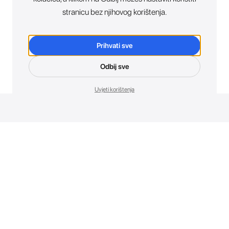
stranicu bez njihovog korištenja.
Prihvati sve
Odbij sve
Uvjeti korištenja
Novosti. Direktno u tvoj inbox.
Budi prvi koji otkriva sve o novim uređajima, promocijama i
događajima u AT Store-u.