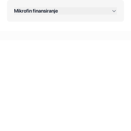
Dodatne opcije:
Mikrofin finansiranje
Online plaćanja:
Kreditiranje Mikrofina:
Kontakt: