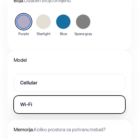
Boja
.
Odaberi svoju omiljenu.
Purple
Starlight
Blue
Space gray
Model
Cellular
Wi-Fi
Memorija
.
Koliko prostora za pohranu trebaš?