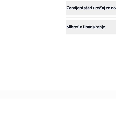
Zamijeni stari uređaj za no
Dodatne opcije:
Online plaćanja:
Mikrofin finansiranje
Online plaćanje na rate:
Kreditiranje Mikrofina:
Kontakt: