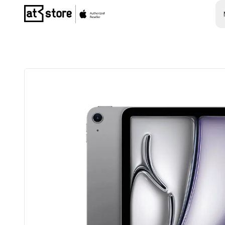
Posjetite početnu stranicu AT Store