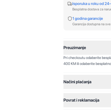
Isporuka u roku od 24
Besplatna dostava za nar
1 godina garancije
Garancija dostupna na sve 
Preuzimanje
Pri checkoutu odaberite besp
400 KM ili odaberite besplatno
Načini plaćanja
Povrat i reklamacija
Jednokratna plaćanja:
Plaćanje na rate: