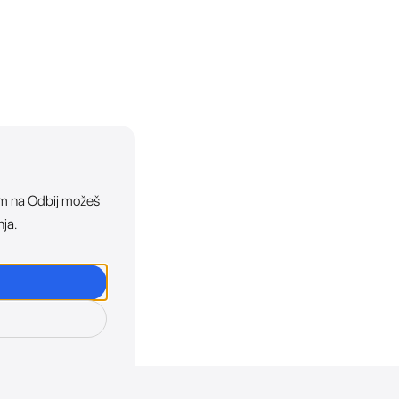
ikom na Odbij možeš
nja.