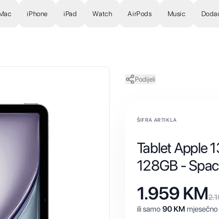
Mac
iPhone
iPad
Watch
AirPods
Music
Doda
Podijeli
ŠIFRA ARTIKLA
Tablet Apple 1
128GB - Spac
1.959
KM
2.
ili samo
90
KM
mjesečno 