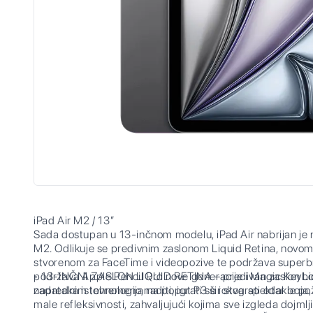
iPad Air M2 / 13”
Sada dostupan u 13-inčnom modelu, iPad Air nabrijan je
M2. Odlikuje se predivnim zaslonom Liquid Retina, nov
stvorenom za FaceTime i videopozive te podržava superbr
podržava Apple Pencil Pro nove generacije i Magic Keybo
• 13-INČNI ZASLON LIQUID RETINA – predivan zaslon Liqu
zadataka istovremeno, raditi, igrati se i stvarati odakle pož
naprednim tehnologijama poput P3 širokog spektar boja, z
male refleksivnosti, zahvaljujući kojima sve izgleda dojmlji