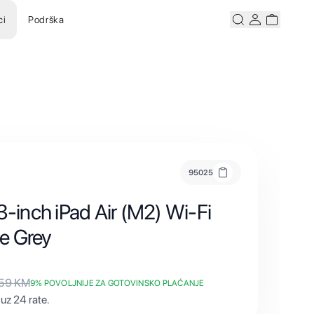
ci
Podrška
Pretraži
Korisnicki ra
Korisnick
95025
3-inch iPad Air (M2) Wi-Fi
e Grey
159
KM
9
% POVOLJNIJE ZA GOTOVINSKO PLAĆANJE
uz 24 rate.