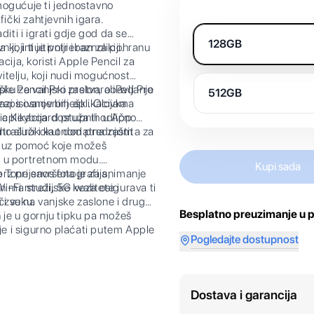
ućuje ti jednostavno
ički zahtjevnih igara.
aditi i igrati gdje god da se
128GB
a koji ti je potreban za pohranu
 intuitivniji i raznolikiji.
cija, koristi Apple Pencil za
vitelju, koji nudi mogućnost
šku za vanjski zaslon, obavljanje
 Pencil Pro pretvara iPad Pro
512GB
azi s osnovnim aplikacijama
zapisivanje bilješki. Olovka
h aplikacija dostupnih u App
ic Keyboard pruža ti odlično
o služi i kao dodatna zaštita za
ltraširokokutnom prednjom
 uz pomoć koje možeš
je u portretnom modu.
Kupi sada
e Tone savršena je za snimanje
z prijenos fotografija,
nima studijske kvalitete i
i-Fi mreži, 5G veza osigurava ti
 zvuku.
či se na vanjske zaslone i druge
Besplatno preuzimanje u p
e u gornju tipku pa možeš
cije i sigurno plaćati putem Apple
Pogledajte dostupnost
Dostava i garancija