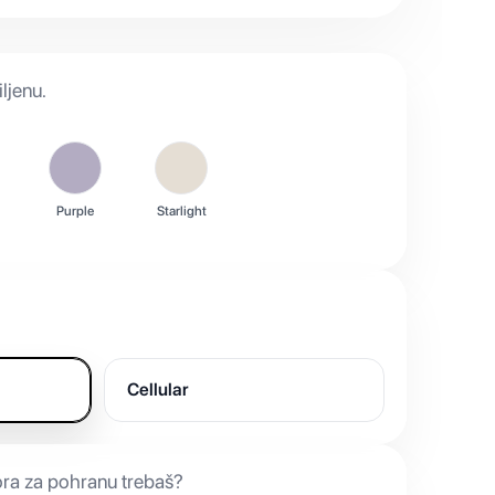
ljenu.
Purple
Starlight
Cellular
ora za pohranu trebaš?