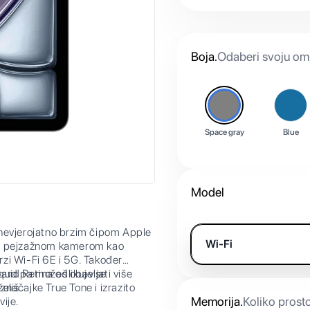
Boja
.
Odaberi svoju omi
Space gray
Blue
Model
 nevjerojatno brzim čipom Apple
Wi-Fi
om pejzažnom kamerom kao
zi Wi-Fi 6E i 5G. Također
ard pa možeš obavljati više
id Retina odlikuje se
eliš.
načajke True Tone i izrazito
Memorija
.
Koliko prost
vije.