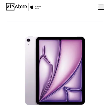
Posjetite početnu stranicu AT Store