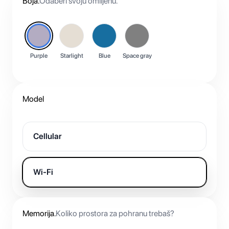
Boja
.
Odaberi svoju omiljenu.
Purple
Starlight
Blue
Space gray
Model
Cellular
Wi-Fi
Memorija
.
Koliko prostora za pohranu trebaš?