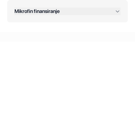
Dodatne opcije:
Mikrofin finansiranje
Online plaćanja:
Kreditiranje Mikrofina:
Kontakt: