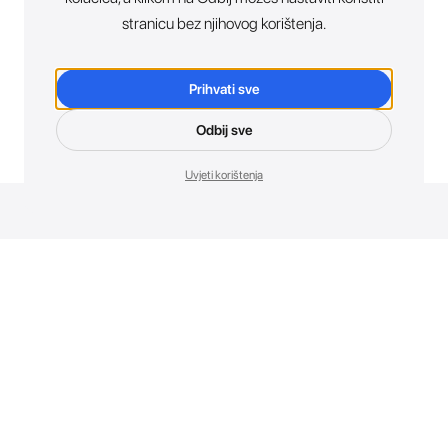
stranicu bez njihovog korištenja.
Prihvati sve
Odbij sve
Uvjeti korištenja
Novosti. Direktno u tvoj inbox.
Budi prvi koji otkriva sve o novim uređajima, promocijama i
događajima u AT Store-u.