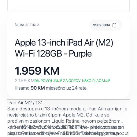
ŠIFRA ARTIKLA
95023904
Apple 13-inch iPad Air (M2)
Wi-Fi 128GB - Purple
1.959
KM
2.159
KM
9
% POVOLJNIJE ZA GOTOVINSKO PLAĆANJE
ili samo
90
KM
mjesečno uz 24 rate.
iPad Air M2 / 13”
Sada dostupan u 13-inčnom modelu, iPad Air nabrijan je
nevjerojatno brzim čipom Apple M2. Odlikuje se
predivnim zaslonom Liquid Retina, novom pejzažnom
kamerom kao stvorenom za FaceTime i videopozive te
• 13-INČNI ZASLON LIQUID RETINA – predivan zaslon
podržava superbrzi Wi-Fi 6E i 5G. Također podržava
Liquid Retina odlikuje se naprednim tehnologijama poput