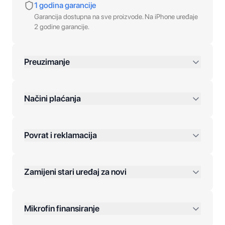
1 godina garancije
Garancija dostupna na sve proizvode. Na iPhone uređaje
2 godine garancije.
Preuzimanje
preko 400 KM
Načini plaćanja
Povrat i reklamacija
Jednokratna plaćanja:
Zamijeni stari uređaj za novi
Plaćanje na rate:
Dodatne opcije:
Mikrofin finansiranje
Online plaćanja: