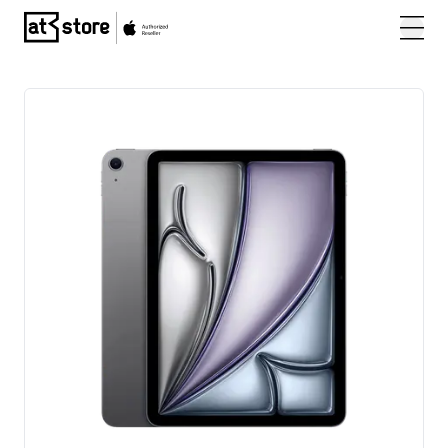
Posjetite početnu stranicu AT Store