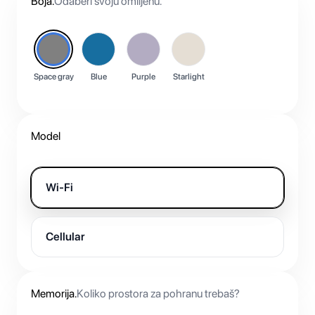
Boja
.
Odaberi svoju omiljenu.
Space gray
Blue
Purple
Starlight
Model
Wi-Fi
Cellular
Memorija
.
Koliko prostora za pohranu trebaš?