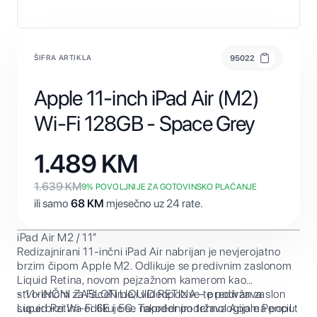
ŠIFRA ARTIKLA
95022
Apple 11-inch iPad Air (M2)
Wi-Fi 128GB - Space Grey
1.489
KM
1.639
KM
9
% POVOLJNIJE ZA GOTOVINSKO PLAĆANJE
ili samo
68
KM
mjesečno uz 24 rate.
iPad Air M2 / 11”
Redizajnirani 11-inčni iPad Air nabrijan je nevjerojatno
brzim čipom Apple M2. Odlikuje se predivnim zaslonom
Liquid Retina, novom pejzažnom kamerom kao
stvorenom za FaceTime i videopozive te podržava
• 11-INČNI ZASLON LIQUID RETINA – predivan zaslon
superbrzi Wi-Fi 6E i 5G. Također podržava Apple Pencil
Liquid Retina odlikuje se naprednim tehnologijama poput