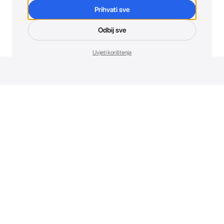
Prihvati sve
Odbij sve
Uvjeti korištenja
Novosti. Direktno u tvoj inbox.
Budi prvi koji otkriva sve o novim uređajima, promocijama i
događajima u AT Store-u.