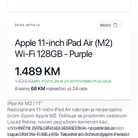
ŠIFRA ARTIKLA
95023
Apple 11-inch iPad Air (M2)
Wi-Fi 128GB - Purple
1.489
KM
1.639
KM
9
% POVOLJNIJE ZA GOTOVINSKO PLAĆANJE
ili samo
68
KM
mjesečno uz 24 rate.
iPad Air M2 / 11”
Redizajnirani 11-inčni iPad Air nabrijan je nevjerojatno
brzim čipom Apple M2. Odlikuje se predivnim zaslonom
Liquid Retina, novom pejzažnom kamerom kao
stvorenom za FaceTime i videopozive te podržava
• 11-INČNI ZASLON LIQUID RETINA – predivan zaslon
superbrzi Wi-Fi 6E i 5G. Također podržava Apple Pencil
Liquid Retina odlikuje se naprednim tehnologijama poput