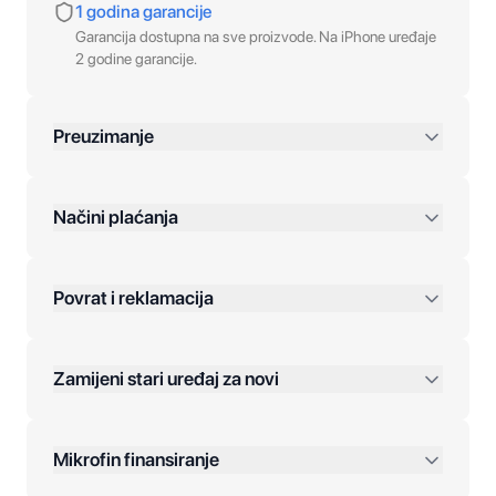
1 godina garancije
Garancija dostupna na sve proizvode. Na iPhone uređaje
2 godine garancije.
Preuzimanje
preko 400 KM
Načini plaćanja
Povrat i reklamacija
Jednokratna plaćanja:
Zamijeni stari uređaj za novi
Plaćanje na rate:
Dodatne opcije:
Mikrofin finansiranje
Online plaćanja: