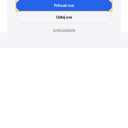
Prihvati sve
Odbij sve
Uvjeti korištenja
Novosti. Direktno u tvoj inbox.
Budi prvi koji otkriva sve o novim uređajima, promocijama i
događajima u AT Store-u.