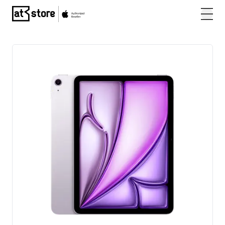
Posjetite početnu stranicu AT Store