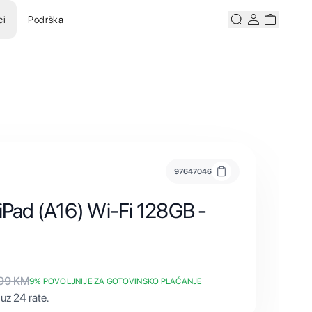
ci
Podrška
Pretraži
Korisnicki ra
Korisnick
97647046
 iPad (A16) Wi-Fi 128GB -
199
KM
9
% POVOLJNIJE ZA GOTOVINSKO PLAĆANJE
uz 24 rate.