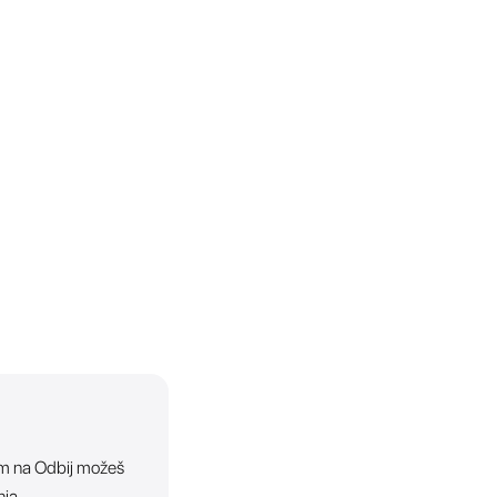
ikom na Odbij možeš
nja.