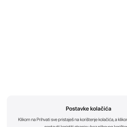
Postavke kolačića
Klikom na Prihvati sve pristaješ na korištenje kolačića, a kl
nastaviti koristiti stranicu bez njihovog korište