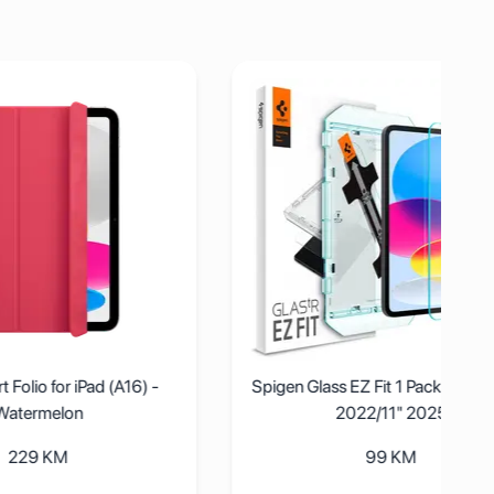
rt Folio for iPad (A16) - Watermelon
Pogledaj detalje Spigen Glass EZ Fit 1 Pack - 
ad (A16) -
Spigen Glass EZ Fit 1 Pack - iPad 10.9"
2022/11" 2025
99
KM