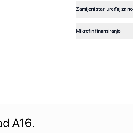
Zamijeni stari uređaj za no
Dodatne opcije:
Online plaćanja:
Mikrofin finansiranje
Online plaćanje na rate:
Kreditiranje Mikrofina:
Kontakt:
ad A16.