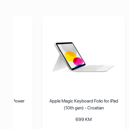
0W USB-C Power Adapter
Pogledaj detalje Apple Magic Keyboard Folio for iPad (1
Pogleda
r
Apple Magic Keyboard Folio for iPad
Ol
(10th gen) - Croatian
699
KM