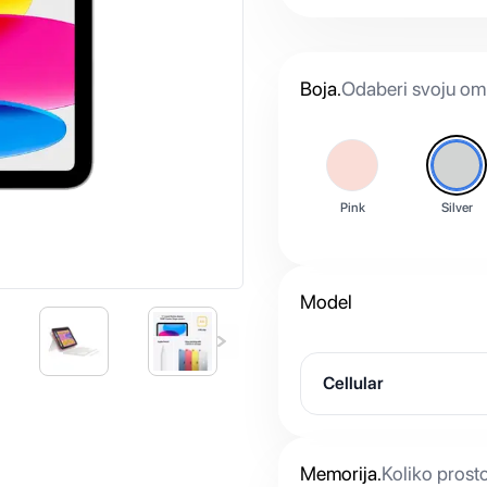
Boja
.
Odaberi svoju omi
Pink
Silver
Model
Cellular
Memorija
.
Koliko prost