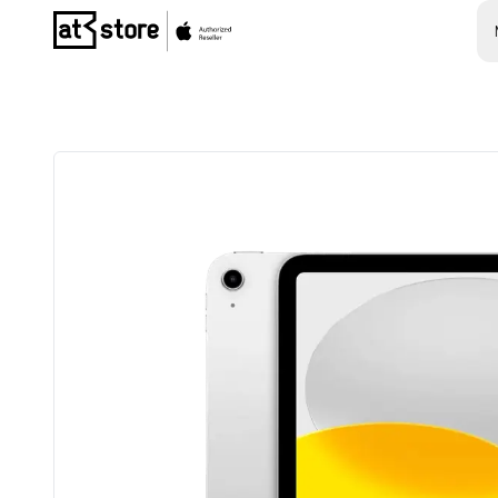
Posjetite početnu stranicu AT Store