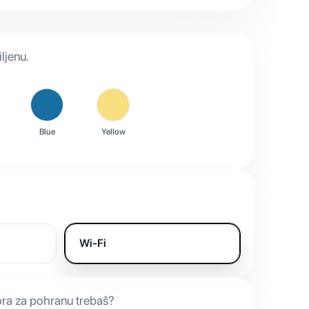
ljenu.
Blue
Yellow
Wi-Fi
ora za pohranu trebaš?