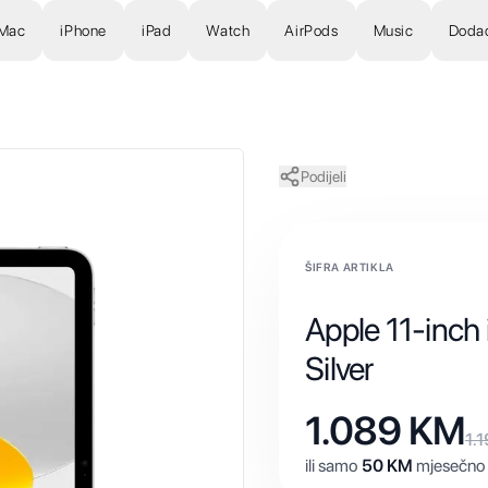
Mac
iPhone
iPad
Watch
AirPods
Music
Doda
Podijeli
ŠIFRA ARTIKLA
Apple 11-inch
Silver
1.089
KM
1.
ili samo
50
KM
mjesečno 