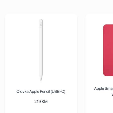
0th gen) - Croatian
j detalje Olovka Apple Pencil (USB-C)
Pogledaj detalje Apple Sma
Apple Smart Folio for iP
ovka Apple Pencil (USB-C)
Watermelon
219
KM
229
KM