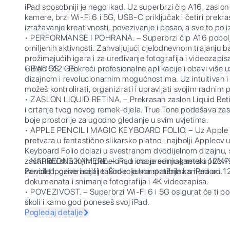
iPad sposobniji je nego ikad. Uz superbrzi čip A16, zaslo
kamere, brzi Wi-Fi 6 i 5G, USB-C priključak i četiri prekra
izražavanje kreativnosti, povezivanje i posao, a sve to po 
• PERFORMANSE I POHRANA. – Superbrzi čip A16 pobolj
omiljenih aktivnosti. Zahvaljujući cjelodnevnom trajanju ba
prožimajućih igara i za uređivanje fotografija i videozapi
GB do 512 GB.
• IPADOS. – Pokreći profesionalne aplikacije i obavi više 
dizajnom i revolucionarnim mogućnostima. Uz intuitivan i 
možeš kontrolirati, organizirati i upravljati svojim radnim
• ZASLON LIQUID RETINA. – Prekrasan zaslon Liquid Retin
i crtanje tvog novog remek-djela. True Tone podešava za
boje prostorije za ugodno gledanje u svim uvjetima.
• APPLE PENCIL I MAGIC KEYBOARD FOLIO. – Uz Apple P
pretvara u fantastično slikarsko platno i najbolji Appleov 
Keyboard Folio dolazi u svestranom dvodijelnom dizajnu, 
zaštitnim stražnjim panelom, a oboje se magnetski pričvr
• NAPREDNE KAMERE. – iPad ima prednju kameru 12MP Ce
Pencil (1. generacija) također je kompatibilna s iPadom.
za videopozive i selfije. Širokokutna stražnja kamera od 1
dokumenata i snimanje fotografija i 4K videozapisa.
• POVEZIVOST. – Superbrzi Wi-Fi 6 i 5G osigurat će ti po
školi i kamo god poneseš svoj iPad.
Pogledaj detalje