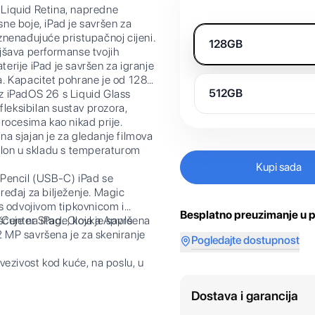
n Liquid Retina, napredne
sne boje, iPad je savršen za
iznenađujuće pristupačnoj cijeni.
128GB
šava performanse tvojih
terije iPad je savršen za igranje
sa. Kapacitet pohrane je od 128
512GB
uz iPadOS 26 s Liquid Glass
fleksibilan sustav prozora,
 procesima kao nikad prije.
a sjajan je za gledanje filmova
slon u skladu s temperaturom
Kupi sada
encil (USB-C) iPad se
uređaj za bilježenje. Magic
s odvojivom tipkovnicom i
Besplatno preuzimanje u p
šćuje na iPad. Olovka Apple
nter Stage, koja je savršena
2 MP savršena je za skeniranje
Pogledajte dostupnost
vezivost kod kuće, na poslu, u
Dostava i garancija