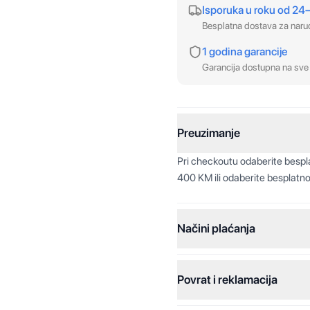
Isporuka u roku od 24
Besplatna dostava za nar
1 godina garancije
Garancija dostupna na sve 
Preuzimanje
Pri checkoutu odaberite besp
400 KM ili odaberite besplatno
Načini plaćanja
Povrat i reklamacija
Jednokratna plaćanja:
Plaćanje na rate: