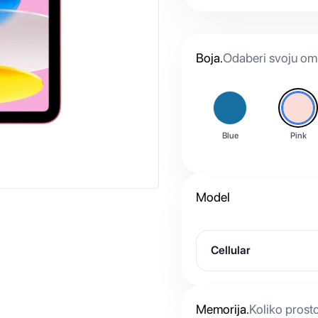
Boja
.
Odaberi svoju omi
Blue
Pink
Model
Cellular
Memorija
.
Koliko prost