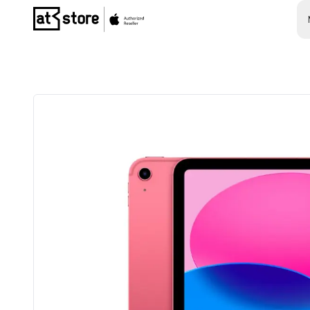
Posjetite početnu stranicu AT Store