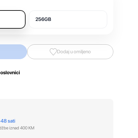
256GB
Dodaj u omiljeno
oslovnici
–48 sati
udžbe iznad 400 KM