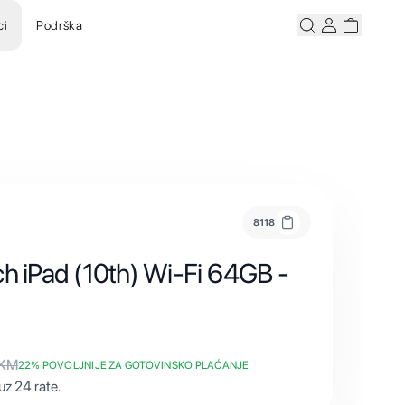
ci
Podrška
Pretraži
Korisnicki ra
Korisnick
8118
ch iPad (10th) Wi-Fi 64GB -
KM
22
% POVOLJNIJE ZA GOTOVINSKO PLAĆANJE
z 24 rate.