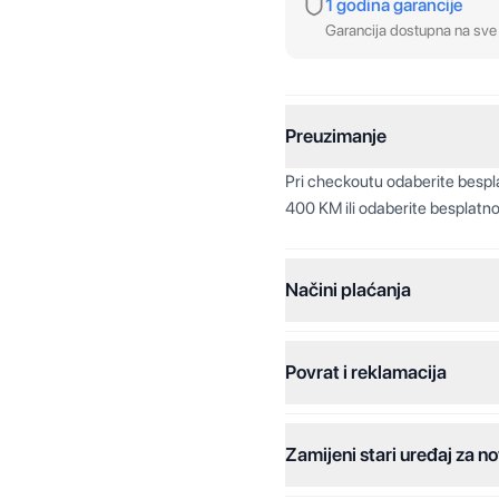
1 godina garancije
Garancija dostupna na sve 
Preuzimanje
Pri checkoutu odaberite besp
400 KM ili odaberite besplatno
Načini plaćanja
Povrat i reklamacija
Jednokratna plaćanja:
Plaćanje na rate:
Zamijeni stari uređaj za no
Dodatne opcije: