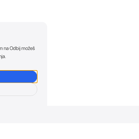
ikom na Odbij možeš
nja.
osti. Direktno u tvoj in