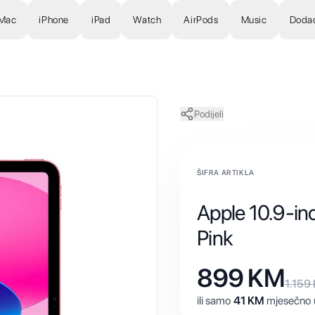
Mac
iPhone
iPad
Watch
AirPods
Music
Doda
Podijeli
ŠIFRA ARTIKLA
Apple 10.9-in
Pink
899
KM
1.159
ili samo
41
KM
mjesečno u