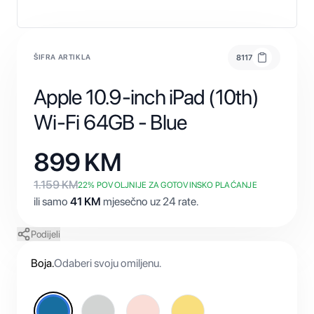
ŠIFRA ARTIKLA
8117
Apple 10.9-inch iPad (10th)
Wi-Fi 64GB - Blue
899
KM
1.159
KM
22
% POVOLJNIJE ZA GOTOVINSKO PLAĆANJE
ili samo
41
KM
mjesečno uz 24 rate.
Podijeli
Boja
.
Odaberi svoju omiljenu.