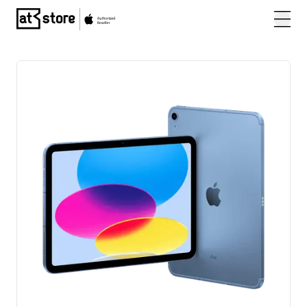
Posjetite početnu stranicu AT Store