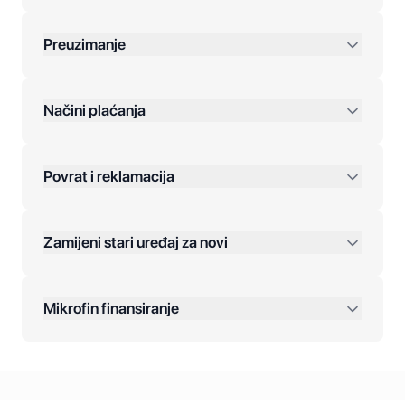
Preuzimanje
preko 400 KM
Načini plaćanja
Povrat i reklamacija
Jednokratna plaćanja:
Zamijeni stari uređaj za novi
Plaćanje na rate:
Dodatne opcije:
Mikrofin finansiranje
Online plaćanja:
Kreditiranje Mikrofina: