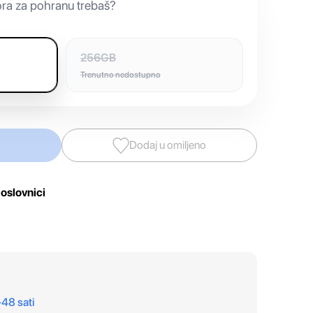
ora za pohranu trebaš?
256GB
Trenutno nedostupno
Dodaj u omiljeno
oslovnici
–48 sati