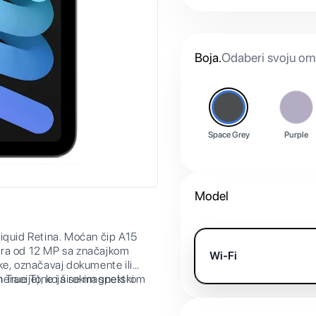
Boja
.
Odaberi svoju omi
Space Grey
Purple
Model
Liquid Retina. Moćan čip A15
era od 12 MP sa značajkom
Wi-Fi
ke, označavaj dokumente ili
eneracije), koja se magnetski
m True Tone i širokim spektrom