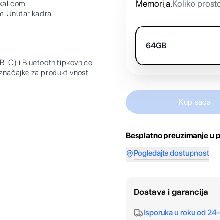
Memorija
.
Koliko prost
skalicom
om Unutar kadra
64GB
B-C) i Bluetooth tipkovnice
značajke za produktivnost i
Kupi sada
Besplatno preuzimanje u p
Pogledajte dostupnost
Dostava i garancija
Isporuka u roku od 24