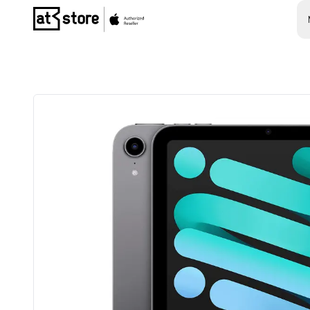
Posjetite početnu stranicu AT Store