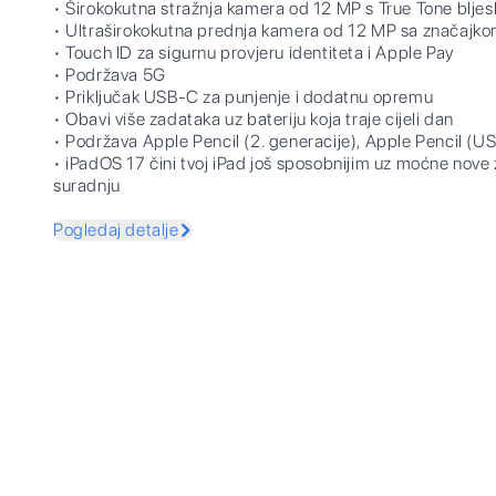
• Širokokutna stražnja kamera od 12 MP s True Tone blje
• Ultraširokokutna prednja kamera od 12 MP sa značajk
• Touch ID za sigurnu provjeru identiteta i Apple Pay
• Podržava 5G
• Priključak USB-C za punjenje i dodatnu opremu
• Obavi više zadataka uz bateriju koja traje cijeli dan
• Podržava Apple Pencil (2. generacije), Apple Pencil (US
• iPadOS 17 čini tvoj iPad još sposobnijim uz moćne nove 
suradnju
Pogledaj detalje