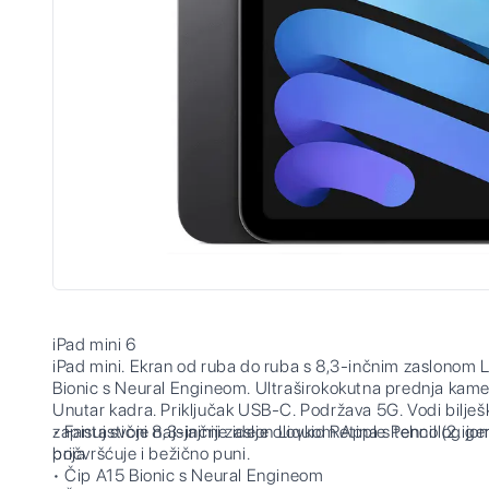
iPad mini 6
iPad mini. Ekran od ruba do ruba s 8,3-inčnim zaslonom 
Bionic s Neural Engineom. Ultraširokokutna prednja kam
Unutar kadra. Priključak USB-C. Podržava 5G. Vodi bilješ
zapisuj svoje najsjajnije ideje olovkom Apple Pencil (2. g
• Fantastični 8,3-inčni zaslon Liquid Retina s tehnologijo
pričvršćuje i bežično puni.
boja
• Čip A15 Bionic s Neural Engineom