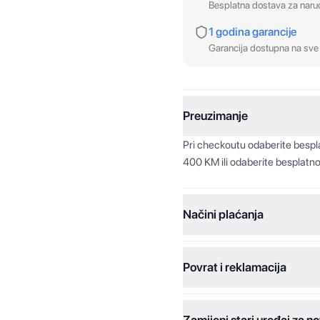
Besplatna dostava za nar
1 godina garancije
Garancija dostupna na sve 
Preuzimanje
Pri checkoutu odaberite besp
400 KM ili odaberite besplatno
Načini plaćanja
Povrat i reklamacija
Jednokratna plaćanja:
Plaćanje na rate: