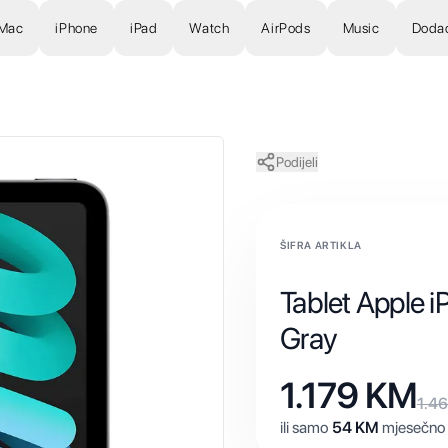
Mac
iPhone
iPad
Watch
AirPods
Music
Doda
Podijeli
ŠIFRA ARTIKLA
Tablet Apple 
Gray
1.179
KM
1.4
ili samo
54
KM
mjesečno 