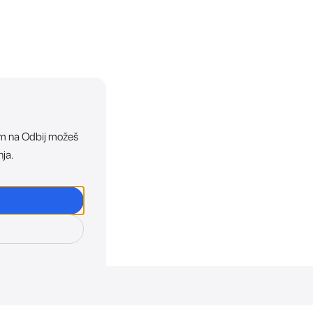
ikom na Odbij možeš
nja.