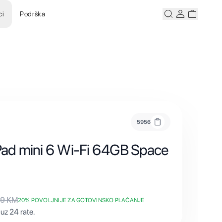
ci
Podrška
Pretraži
Korisnicki ra
Korisnick
5956
iPad mini 6 Wi-Fi 64GB Space
69
KM
20
% POVOLJNIJE ZA GOTOVINSKO PLAĆANJE
uz 24 rate.