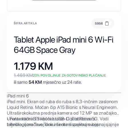
ŠIFRA ARTIKLA
5956
Tablet Apple iPad mini 6 Wi-Fi
64GB Space Gray
1.179
KM
1.469
KM
20
% POVOLJNIJE ZA GOTOVINSKO PLAĆANJE
ili samo
54
KM
mjesečno uz 24 rate.
iPad mini 6
iPad mini. Ekran od ruba do ruba s 8,3-inčnim zaslonom
Liquid Retina. Moćan čip A15 Bionic s Neural Engineom.
Ultraširokokutna prednja kamera od 12 MP sa značajkom
Unutar kadra. Priključak USB-C. Podržava 5G. Vodi
• Fantastični 8,3-inčni zaslon Liquid Retina s
bilješke, označavaj dokumente ili zapisuj svoje najsjajnije
tehnologijom True Tone i širokim spektrom boja