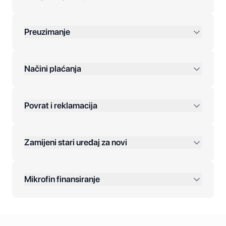
Preuzimanje
preko 400 KM
Načini plaćanja
Povrat i reklamacija
Jednokratna plaćanja:
Zamijeni stari uređaj za novi
Plaćanje na rate:
Dodatne opcije:
Mikrofin finansiranje
Online plaćanja:
Kreditiranje Mikrofina: