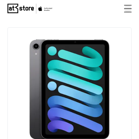
Posjetite početnu stranicu AT Store