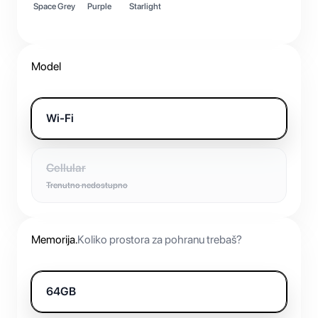
Space Grey
Purple
Starlight
Model
Wi-Fi
Cellular
Trenutno nedostupno
Memorija
.
Koliko prostora za pohranu trebaš?
64GB