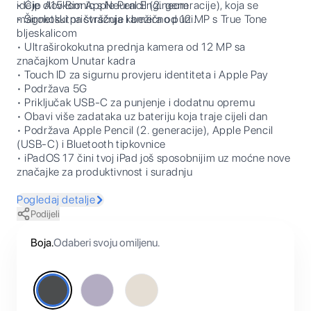
ideje olovkom Apple Pencil (2. generacije), koja se
• Čip A15 Bionic s Neural Engineom
magnetski pričvršćuje i bežično puni.
• Širokokutna stražnja kamera od 12 MP s True Tone
bljeskalicom
• Ultraširokokutna prednja kamera od 12 MP sa
značajkom Unutar kadra
• Touch ID za sigurnu provjeru identiteta i Apple Pay
• Podržava 5G
• Priključak USB-C za punjenje i dodatnu opremu
• Obavi više zadataka uz bateriju koja traje cijeli dan
• Podržava Apple Pencil (2. generacije), Apple Pencil
(USB-C) i Bluetooth tipkovnice
• iPadOS 17 čini tvoj iPad još sposobnijim uz moćne nove
značajke za produktivnost i suradnju
Pogledaj detalje
Podijeli
Boja
.
Odaberi svoju omiljenu.