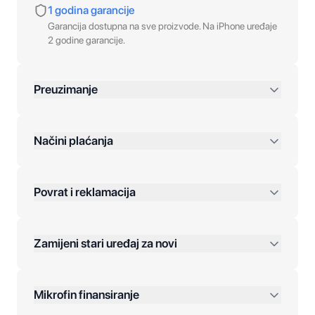
1 godina garancije
Garancija dostupna na sve proizvode. Na iPhone uređaje
2 godine garancije.
Preuzimanje
preko 400 KM
Načini plaćanja
Povrat i reklamacija
Jednokratna plaćanja:
Zamijeni stari uređaj za novi
Plaćanje na rate:
Dodatne opcije:
Mikrofin finansiranje
Online plaćanja: