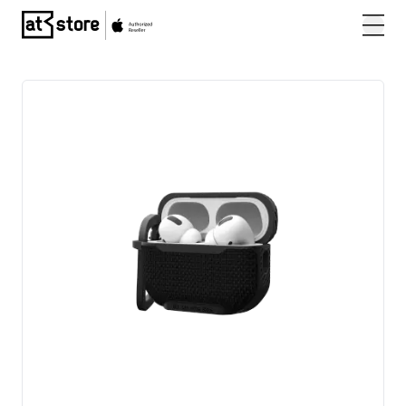
Posjetite početnu stranicu AT Store