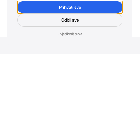
Prihvati sve
Odbij sve
Uvjeti korištenja
Novosti. Direktno u tvoj inbox.
Budi prvi koji otkriva sve o novim uređajima, promocijama i
događajima u AT Store-u.