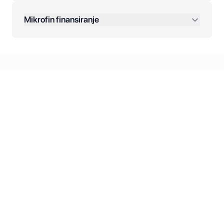
Dodatne opcije:
Mikrofin finansiranje
Online plaćanja:
Kreditiranje Mikrofina:
Kontakt: