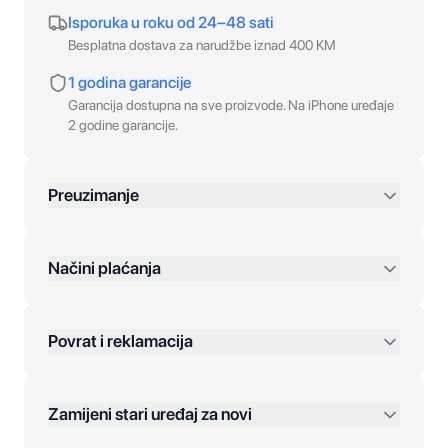
Isporuka u roku od 24–48 sati
Besplatna dostava za narudžbe iznad 400 KM
1 godina garancije
Garancija dostupna na sve proizvode. Na iPhone uređaje
2 godine garancije.
Preuzimanje
preko 400 KM
Načini plaćanja
Povrat i reklamacija
Jednokratna plaćanja:
Zamijeni stari uređaj za novi
Plaćanje na rate: