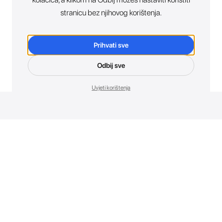
stranicu bez njihovog korištenja.
Prihvati sve
Odbij sve
Uvjeti korištenja
Novosti. Direktno u tvoj inbox.
Budi prvi koji otkriva sve o novim uređajima, promocijama i
događajima u AT Store-u.