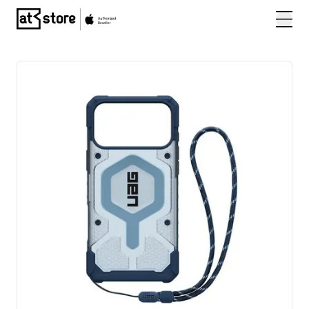
Posjetite početnu stranicu AT Store