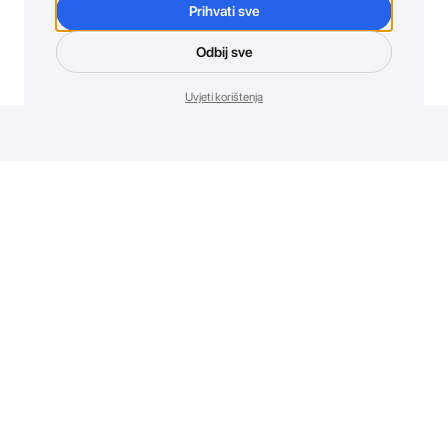
Prihvati sve
Odbij sve
Uvjeti korištenja
Novosti. Direktno u tvoj inbox.
Budi prvi koji otkriva sve o novim uređajima, promocijama i
događajima u AT Store-u.
Prijavite se