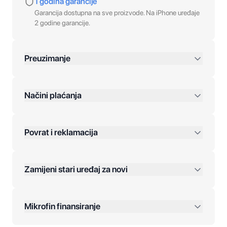
1 godina garancije
Garancija dostupna na sve proizvode. Na iPhone uređaje
2 godine garancije.
Preuzimanje
preko 400 KM
Načini plaćanja
Povrat i reklamacija
Jednokratna plaćanja:
Zamijeni stari uređaj za novi
Plaćanje na rate:
Dodatne opcije:
Mikrofin finansiranje
Online plaćanja: