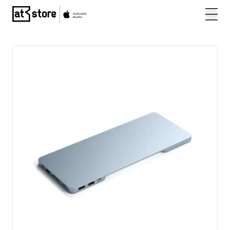
Posjetite početnu stranicu AT Store