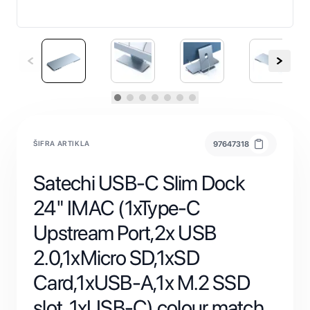
ŠIFRA ARTIKLA
97647318
Satechi USB-C Slim Dock
24" IMAC (1xType-C
Upstream Port,2x USB
2.0,1xMicro SD,1xSD
Card,1xUSB-A,1x M.2 SSD
slot, 1xUSB-C) colour match