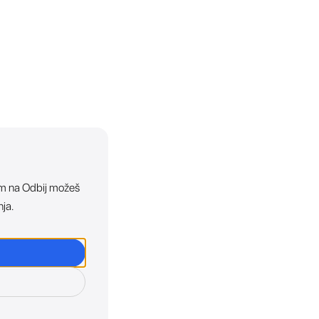
ikom na Odbij možeš
nja.