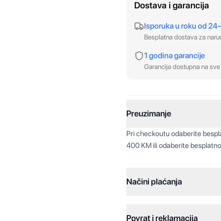
Dostava i garancija
Isporuka u roku od 24
Besplatna dostava za nar
1 godina garancije
Garancija dostupna na sve 
Preuzimanje
Pri checkoutu odaberite besp
400 KM ili odaberite besplatno
Načini plaćanja
Povrat i reklamacija
Jednokratna plaćanja: