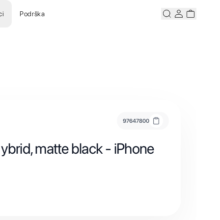
ci
Podrška
Pretraži
Korisnicki ra
Korisnick
97647800
ybrid, matte black - iPhone