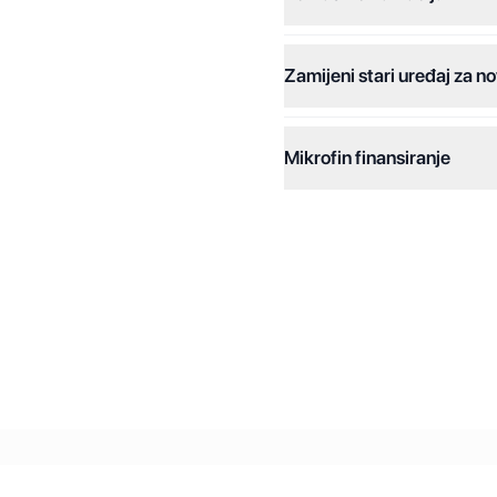
Plaćanje na rate:
Zamijeni stari uređaj za no
Dodatne opcije:
Online plaćanja:
Mikrofin finansiranje
Online plaćanje na rate:
Kreditiranje Mikrofina:
Kontakt: