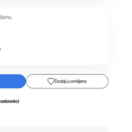
ljenu.
r
Dodaj u omiljeno
oslovnici