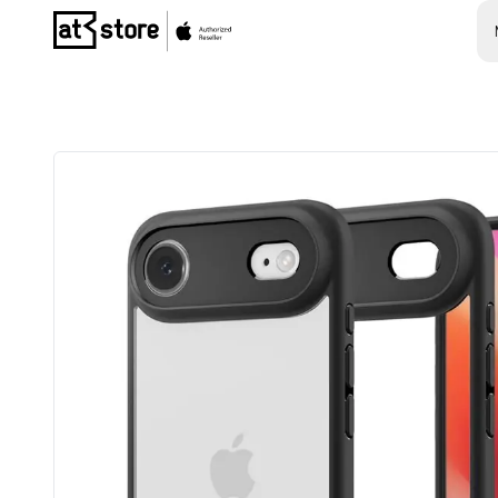
Posjetite početnu stranicu AT Store