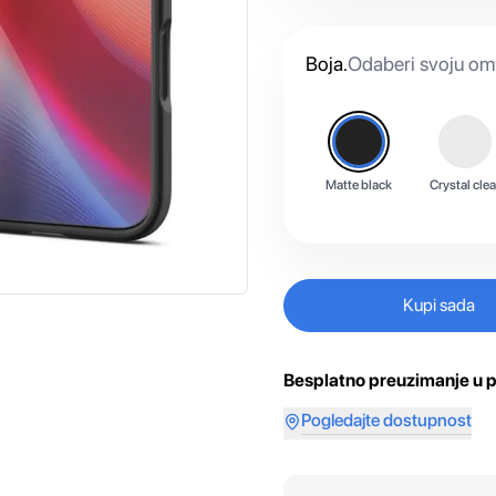
Boja
.
Odaberi svoju omi
Matte black
Crystal clea
Kupi sada
Besplatno preuzimanje u p
Pogledajte dostupnost