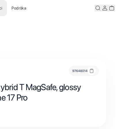
ci
Podrška
Pretraži
Korisnicki ra
Korisnick
97648014
Hybrid T MagSafe, glossy
e 17 Pro