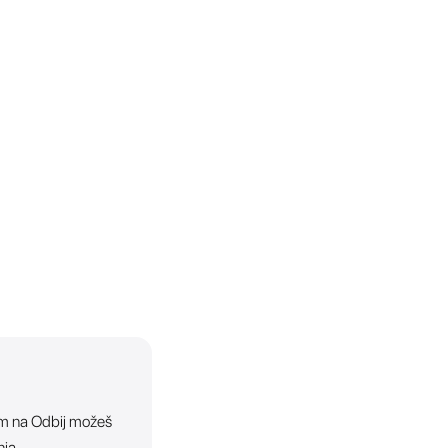
ikom na Odbij možeš
nja.