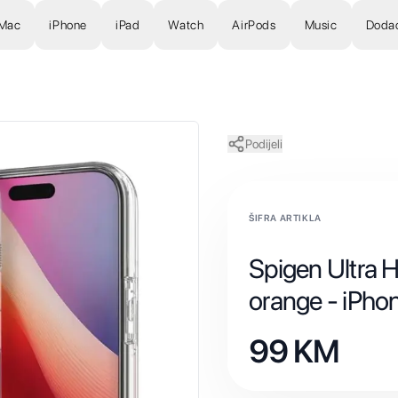
Mac
iPhone
iPad
Watch
AirPods
Music
Doda
Podijeli
ŠIFRA ARTIKLA
Spigen Ultra 
orange - iPhon
99
KM