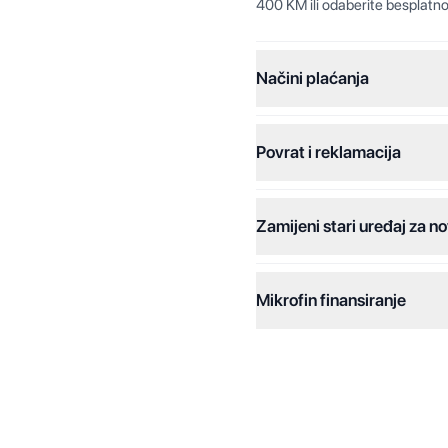
400 KM ili odaberite besplatno
Načini plaćanja
Povrat i reklamacija
Jednokratna plaćanja:
Plaćanje na rate:
Zamijeni stari uređaj za no
Dodatne opcije:
Online plaćanja:
Mikrofin finansiranje
Online plaćanje na rate:
Kreditiranje Mikrofina:
Kontakt: