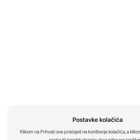
Postavke kolačića
Klikom na Prihvati sve pristaješ na korištenje kolačića, a kl
nastaviti koristiti stranicu bez njihovog korište