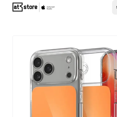
Posjetite početnu stranicu AT Store