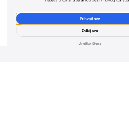
Prihvati sve
Odbij sve
Uvjeti korištenja
Nov
Budi prvi koji 