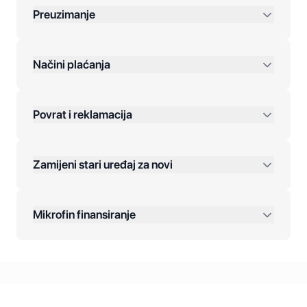
Preuzimanje
preko 400 KM
Načini plaćanja
Povrat i reklamacija
Jednokratna plaćanja:
Zamijeni stari uređaj za novi
Plaćanje na rate:
Dodatne opcije:
Mikrofin finansiranje
Online plaćanja:
Kreditiranje Mikrofina:
Kontakt: