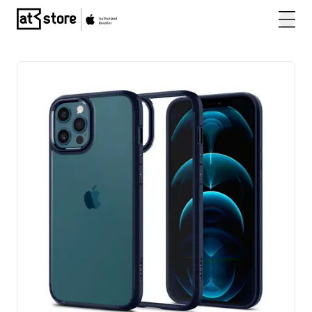
Posjetite početnu stranicu AT Store