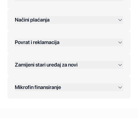
preko 400 KM
Načini plaćanja
Povrat i reklamacija
Jednokratna plaćanja:
Zamijeni stari uređaj za novi
Plaćanje na rate:
Dodatne opcije:
Mikrofin finansiranje
Online plaćanja:
Kreditiranje Mikrofina:
Kontakt: