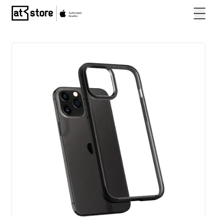
Posjetite početnu stranicu AT Store