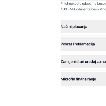
Pri checkoutu odaberite besp
400 KM ili odaberite besplatno
Načini plaćanja
Povrat i reklamacija
Jednokratna plaćanja:
Plaćanje na rate:
Zamijeni stari uređaj za no
Dodatne opcije:
Online plaćanja:
Mikrofin finansiranje
Online plaćanje na rate:
Kreditiranje Mikrofina:
Kontakt: