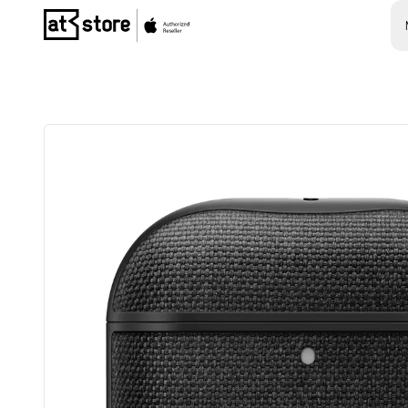
Posjetite početnu stranicu AT Store