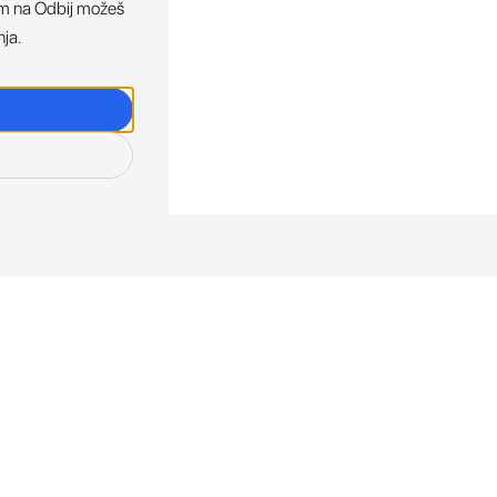
ikom na Odbij možeš
nja.
osti. Direktno u tvoj in
otkriva sve o novim uređajima, promocijama i događaji