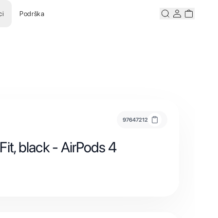
ci
Podrška
Pretraži
Korisnicki ra
Korisnick
97647212
it, black - AirPods 4