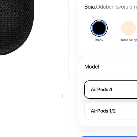
Boja
.
Odaberi svoju omi
Black
Dune beig
Model
AirPods 4
AirPods 1/2