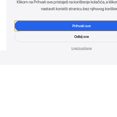
Klikom na Prihvati sve pristaješ na korištenje kolačića, a kl
nastaviti koristiti stranicu bez njihovog korište
Prihvati sve
Odbij sve
Uvjeti korištenja
Nov
Budi prvi koji 