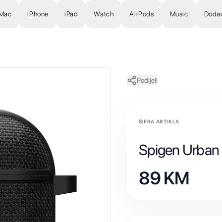
Mac
iPhone
iPad
Watch
AirPods
Music
Doda
Podijeli
ŠIFRA ARTIKLA
Spigen Urban F
89
KM