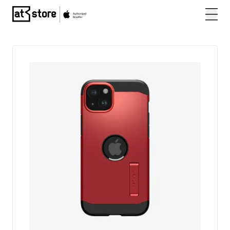
Posjetite početnu stranicu AT Store