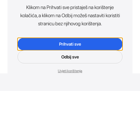
Klikom na Prihvati sve pristaješ na korištenje
kolačića, a klikom na Odbij možeš nastaviti koristiti
stranicu bez njihovog korištenja.
Prihvati sve
Odbij sve
Uvjeti korištenja
Novosti. Direktno u tvoj inbox.
Budi prvi koji otkriva sve o novim uređajima, promocijama i
događajima u AT Store-u.