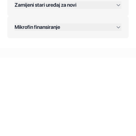
Zamijeni stari uređaj za novi
Plaćanje na rate:
Dodatne opcije:
Mikrofin finansiranje
Online plaćanja:
Kreditiranje Mikrofina:
Kontakt: