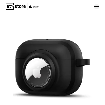
Posjetite početnu stranicu AT Store