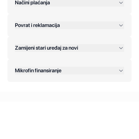
preko 400 KM
Načini plaćanja
Povrat i reklamacija
Jednokratna plaćanja:
Zamijeni stari uređaj za novi
Plaćanje na rate:
Dodatne opcije:
Mikrofin finansiranje
Online plaćanja:
Kreditiranje Mikrofina:
Kontakt: