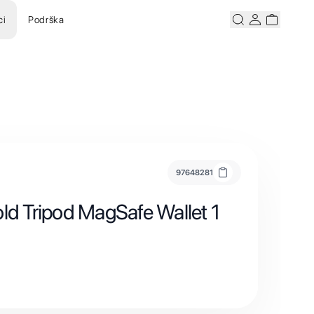
ci
Podrška
Pretraži
Korisnicki ra
Korisnick
97648281
old Tripod MagSafe Wallet 1