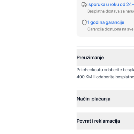
Isporuka u roku od 24
Besplatna dostava za nar
1 godina garancije
Garancija dostupna na sve 
Preuzimanje
Pri checkoutu odaberite besp
400 KM ili odaberite besplatno
Načini plaćanja
Povrat i reklamacija
Jednokratna plaćanja:
Plaćanje na rate: