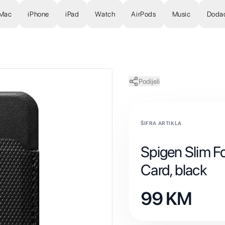
Mac
iPhone
iPad
Watch
AirPods
Music
Doda
Podijeli
ŠIFRA ARTIKLA
Spigen Slim F
Card, black
99
KM