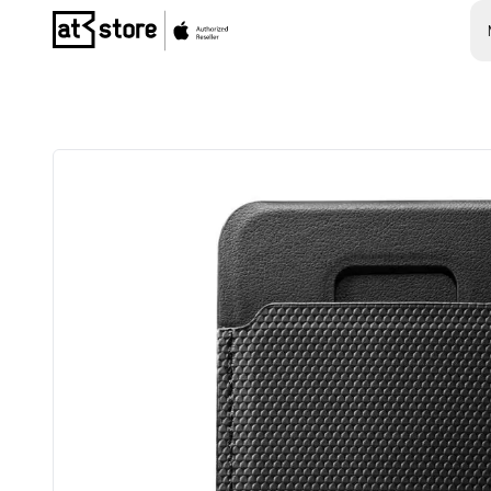
Posjetite početnu stranicu AT Store