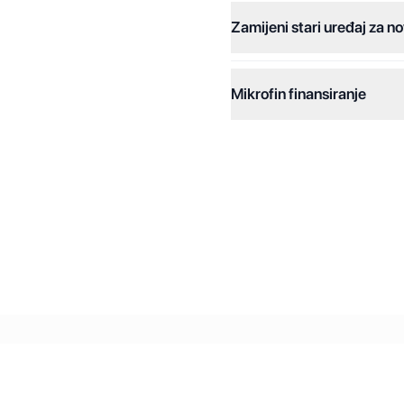
Zamijeni stari uređaj za no
Dodatne opcije:
Online plaćanja:
Mikrofin finansiranje
Online plaćanje na rate:
Kreditiranje Mikrofina:
Kontakt: