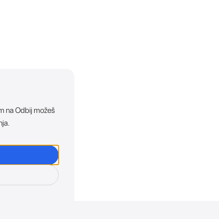
ikom na Odbij možeš
nja.