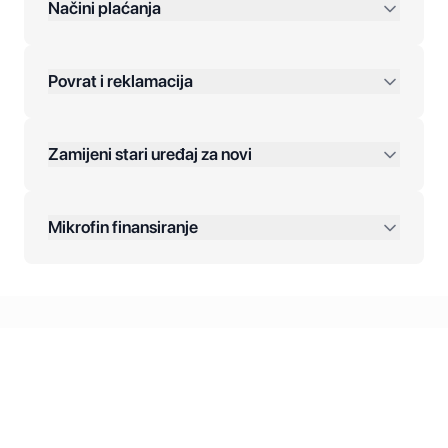
preko 400 KM
Načini plaćanja
Povrat i reklamacija
Jednokratna plaćanja:
Zamijeni stari uređaj za novi
Plaćanje na rate:
Dodatne opcije:
Mikrofin finansiranje
Online plaćanja:
Kreditiranje Mikrofina:
Kontakt: