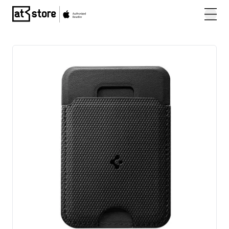
Posjetite početnu stranicu AT Store