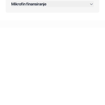
Dodatne opcije:
Mikrofin finansiranje
Online plaćanja:
Kreditiranje Mikrofina:
Kontakt: