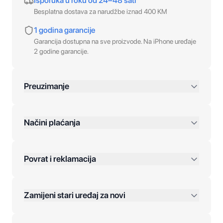
Isporuka u roku od 24–48 sati
Besplatna dostava za narudžbe iznad 400 KM
1 godina garancije
Garancija dostupna na sve proizvode. Na iPhone uređaje
2 godine garancije.
Preuzimanje
preko 400 KM
Načini plaćanja
Povrat i reklamacija
Jednokratna plaćanja:
Zamijeni stari uređaj za novi
Plaćanje na rate: