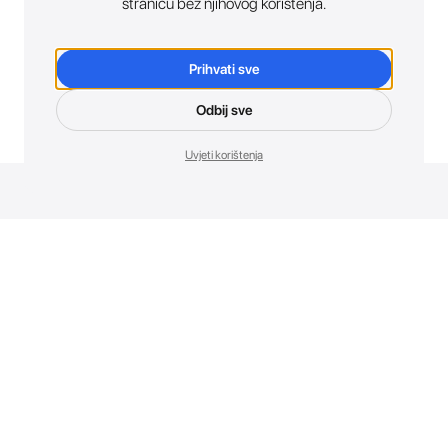
stranicu bez njihovog korištenja.
Prihvati sve
Odbij sve
Uvjeti korištenja
Novosti. Direktno u tvoj inbox.
Budi prvi koji otkriva sve o novim uređajima, promocijama i
događajima u AT Store-u.