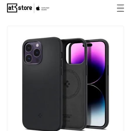
Posjetite početnu stranicu AT Store