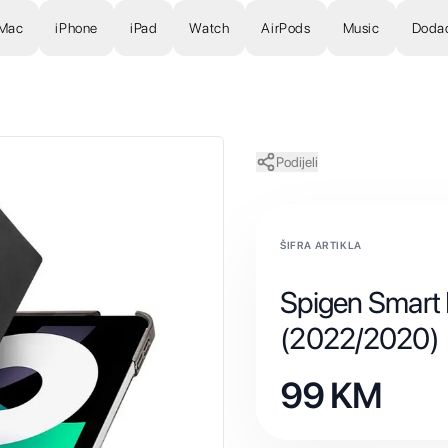
Mac
iPhone
iPad
Watch
AirPods
Music
Doda
Podijeli
ŠIFRA ARTIKLA
Spigen Smart F
(2022/2020)
99
KM