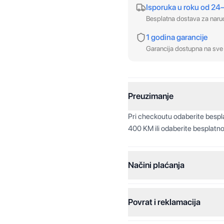
Isporuka u roku od 24
Besplatna dostava za nar
1 godina garancije
Garancija dostupna na sve 
Preuzimanje
Pri checkoutu odaberite besp
400 KM ili odaberite besplatno
Načini plaćanja
Povrat i reklamacija
Jednokratna plaćanja:
Plaćanje na rate: