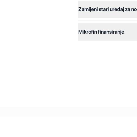
Zamijeni stari uređaj za no
Dodatne opcije:
Online plaćanja:
Mikrofin finansiranje
Online plaćanje na rate:
Kreditiranje Mikrofina:
Kontakt: