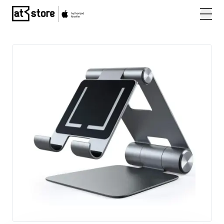
Posjetite početnu stranicu AT Store