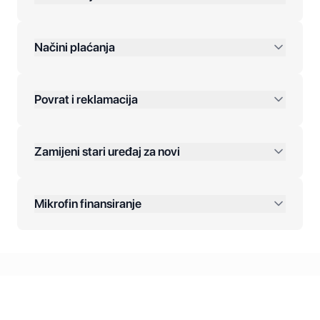
preko 400 KM
Načini plaćanja
Povrat i reklamacija
Jednokratna plaćanja:
Zamijeni stari uređaj za novi
Plaćanje na rate:
Dodatne opcije:
Mikrofin finansiranje
Online plaćanja:
Kreditiranje Mikrofina:
Kontakt: