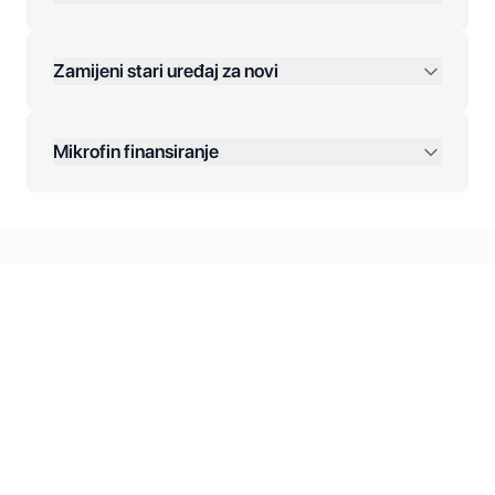
Jednokratna plaćanja:
Zamijeni stari uređaj za novi
Plaćanje na rate:
Dodatne opcije:
Mikrofin finansiranje
Online plaćanja:
Kreditiranje Mikrofina:
Kontakt: