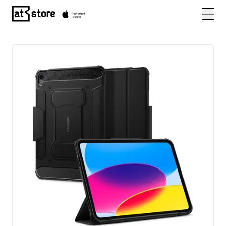
Posjetite početnu stranicu AT Store