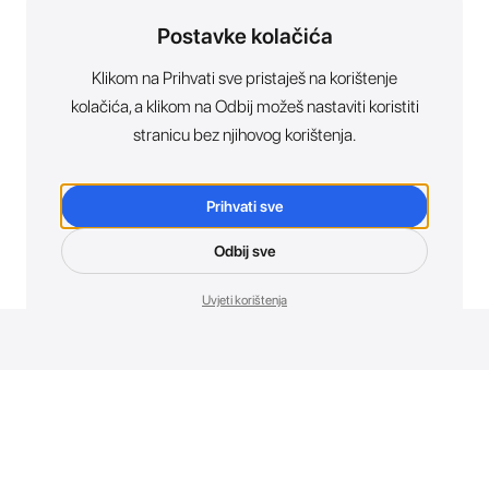
Postavke kolačića
Klikom na Prihvati sve pristaješ na korištenje
kolačića, a klikom na Odbij možeš nastaviti koristiti
stranicu bez njihovog korištenja.
Prihvati sve
Odbij sve
Uvjeti korištenja
Novosti. Direktno u tvoj inbox.
Budi prvi koji otkriva sve o novim uređajima, promocijama i
događajima u AT Store-u.