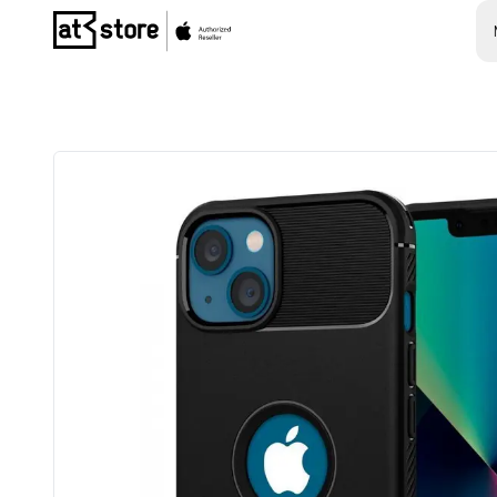
Posjetite početnu stranicu AT Store