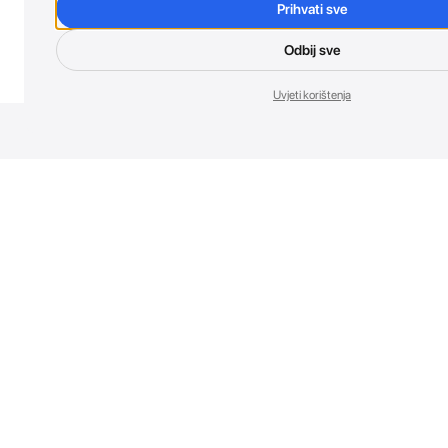
Prihvati sve
Odbij sve
Uvjeti korištenja
Nov
Budi prvi koji 