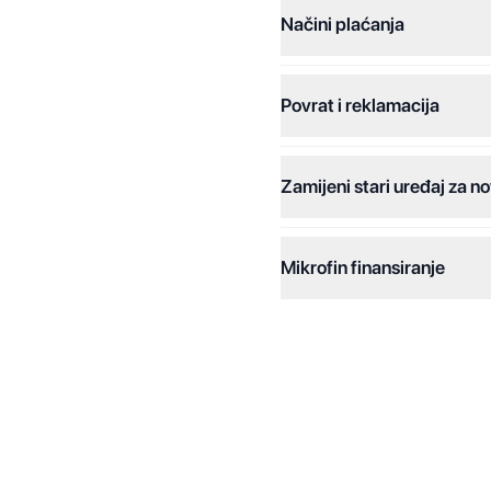
Načini plaćanja
Povrat i reklamacija
Jednokratna plaćanja:
Plaćanje na rate:
Zamijeni stari uređaj za no
Dodatne opcije:
Online plaćanja:
Mikrofin finansiranje
Online plaćanje na rate:
Kreditiranje Mikrofina:
Kontakt: