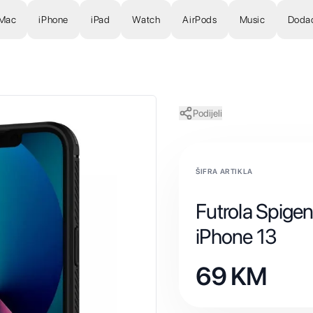
Mac
iPhone
iPad
Watch
AirPods
Music
Doda
Podijeli
ŠIFRA ARTIKLA
Futrola Spige
iPhone 13
69
KM