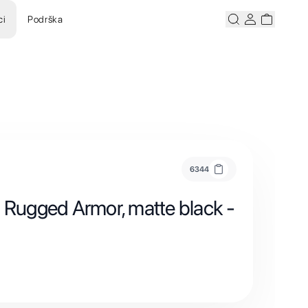
ci
Podrška
Pretraži
Korisnicki ra
Korisnick
6344
n Rugged Armor, matte black -