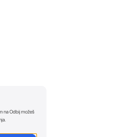
ikom na Odbij možeš
nja.