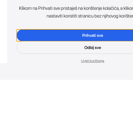
Klikom na Prihvati sve pristaješ na korištenje kolačića, a kl
nastaviti koristiti stranicu bez njihovog korište
Prihvati sve
Odbij sve
Uvjeti korištenja
Nov
Budi prvi koji 