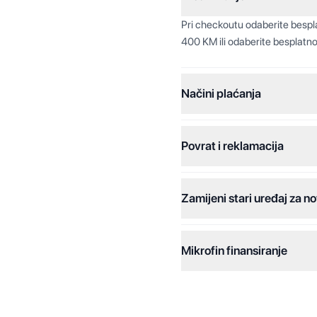
Pri checkoutu odaberite besp
400 KM ili odaberite besplatno
Načini plaćanja
Povrat i reklamacija
Jednokratna plaćanja:
Plaćanje na rate:
Zamijeni stari uređaj za no
Dodatne opcije:
Online plaćanja:
Mikrofin finansiranje
Online plaćanje na rate:
Kreditiranje Mikrofina:
Kontakt: