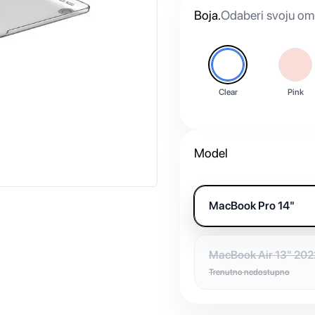
Boja
.
Odaberi svoju omi
Clear
Pink
Model
MacBook Pro 14"
MacBook Air 13" 202
Trenutno nedostupno