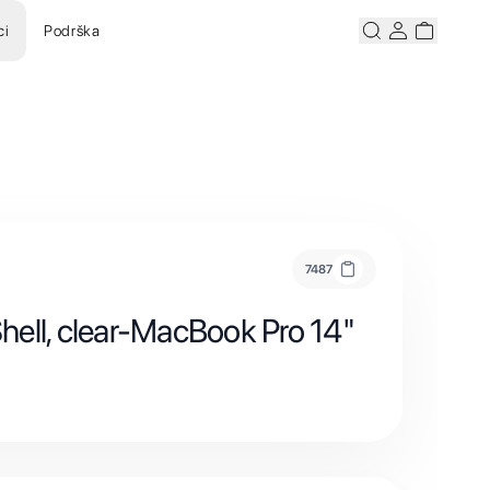
ci
Podrška
Pretraži
Korisnicki ra
Korisnick
7487
ell, clear-MacBook Pro 14"