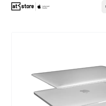
Posjetite početnu stranicu AT Store