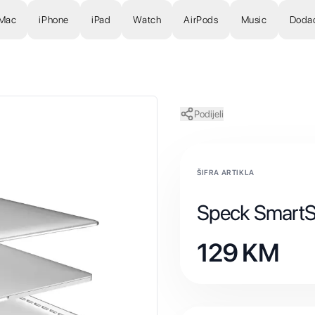
Mac
iPhone
iPad
Watch
AirPods
Music
Doda
Podijeli
ŠIFRA ARTIKLA
Speck SmartSh
129
KM