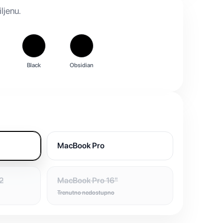
ljenu.
Black
Obsidian
MacBook Pro
2
MacBook Pro 16"
Trenutno nedostupno