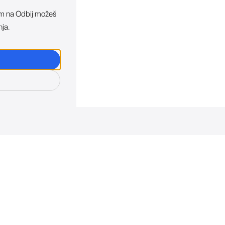
ikom na Odbij možeš
nja.
osti. Direktno u tvoj in
otkriva sve o novim uređajima, promocijama i događaji