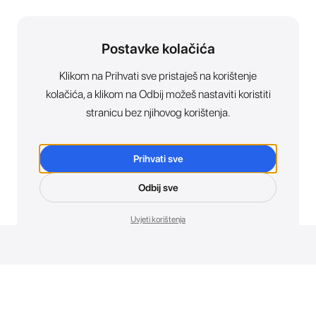
Postavke kolačića
Klikom na Prihvati sve pristaješ na korištenje
kolačića, a klikom na Odbij možeš nastaviti koristiti
stranicu bez njihovog korištenja.
Prihvati sve
Odbij sve
Uvjeti korištenja
Novosti. Direktno u tvoj inbox.
Budi prvi koji otkriva sve o novim uređajima, promocijama i