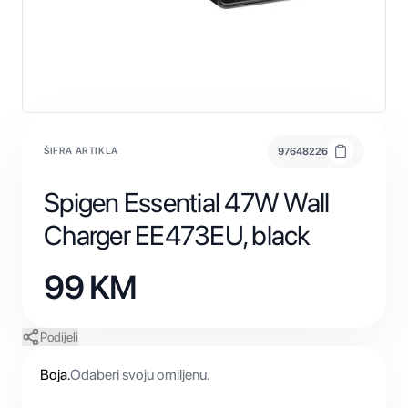
ŠIFRA ARTIKLA
97648226
Spigen Essential 47W Wall
Charger EE473EU, black
99
KM
Podijeli
Boja
.
Odaberi svoju omiljenu.