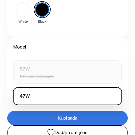
White
Black
Model
67W
Trenutno nedostupno
47W
Kupi sada
Dodaj u omiljeno