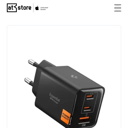
Posjetite početnu stranicu AT Store