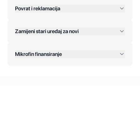
Povrat i reklamacija
Jednokratna plaćanja:
Zamijeni stari uređaj za novi
Plaćanje na rate:
Dodatne opcije:
Mikrofin finansiranje
Online plaćanja:
Kreditiranje Mikrofina:
Kontakt: