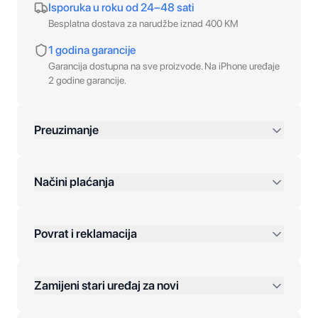
Isporuka u roku od 24–48 sati
Besplatna dostava za narudžbe iznad 400 KM
1 godina garancije
Garancija dostupna na sve proizvode. Na iPhone uređaje
2 godine garancije.
Preuzimanje
preko 400 KM
Načini plaćanja
Povrat i reklamacija
Jednokratna plaćanja:
Zamijeni stari uređaj za novi
Plaćanje na rate: