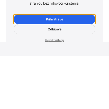
stranicu bez njihovog korištenja.
Prihvati sve
Odbij sve
Uvjeti korištenja
Novosti. Direktno u tvoj inbox.
Budi prvi koji otkriva sve o novim uređajima, promocijama i
događajima u AT Store-u.