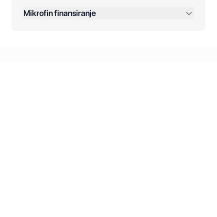
Dodatne opcije:
Mikrofin finansiranje
Online plaćanja:
Kreditiranje Mikrofina:
Kontakt: