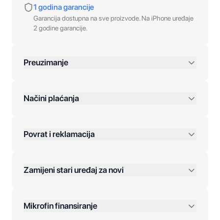
1 godina garancije
Garancija dostupna na sve proizvode. Na iPhone uređaje
2 godine garancije.
Preuzimanje
preko 400 KM
Načini plaćanja
Povrat i reklamacija
Jednokratna plaćanja:
Zamijeni stari uređaj za novi
Plaćanje na rate:
Dodatne opcije:
Mikrofin finansiranje
Online plaćanja: