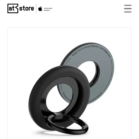
Posjetite početnu stranicu AT Store