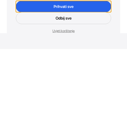
Prihvati sve
Odbij sve
Uvjeti korištenja
Novosti. Direktno u tvoj inbox.
Budi prvi koji otkriva sve o novim uređajima, promocijama i
događajima u AT Store-u.