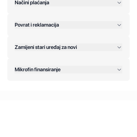
preko 400 KM
Načini plaćanja
Povrat i reklamacija
Jednokratna plaćanja:
Zamijeni stari uređaj za novi
Plaćanje na rate:
Dodatne opcije:
Mikrofin finansiranje
Online plaćanja:
Kreditiranje Mikrofina:
Kontakt: