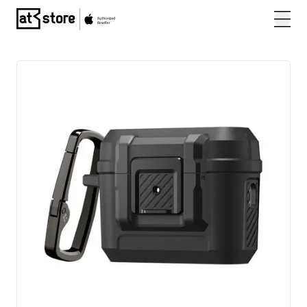
Posjetite početnu stranicu AT Store