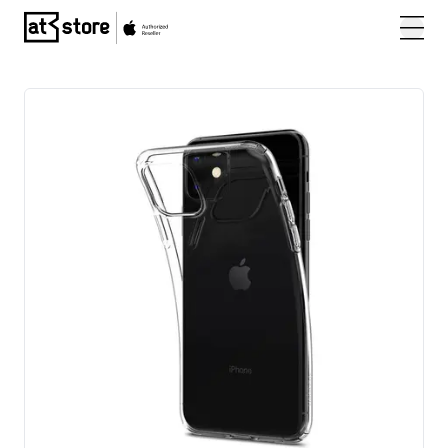
Posjetite početnu stranicu AT Store