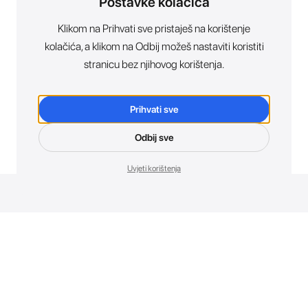
Postavke kolačića
Klikom na Prihvati sve pristaješ na korištenje
kolačića, a klikom na Odbij možeš nastaviti koristiti
stranicu bez njihovog korištenja.
Prihvati sve
Odbij sve
Uvjeti korištenja
Novosti. Direktno u tvoj inbox.
Budi prvi koji otkriva sve o novim uređajima, promocijama i
događajima u AT Store-u.