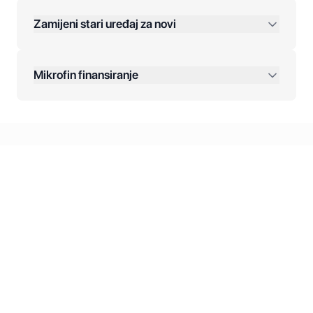
Zamijeni stari uređaj za novi
Plaćanje na rate:
Dodatne opcije:
Mikrofin finansiranje
Online plaćanja:
Kreditiranje Mikrofina:
Kontakt: