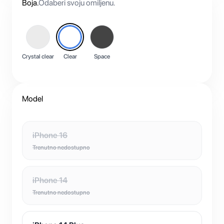
Boja
.
Odaberi svoju omiljenu.
Crystal clear
Clear
Space
Model
iPhone 16
Trenutno nedostupno
iPhone 14
Trenutno nedostupno