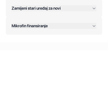
Zamijeni stari uređaj za novi
Plaćanje na rate:
Dodatne opcije:
Mikrofin finansiranje
Online plaćanja:
Kreditiranje Mikrofina:
Kontakt: