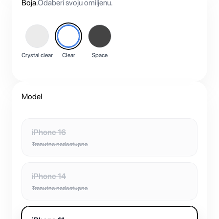
Boja
.
Odaberi svoju omiljenu.
Crystal clear
Clear
Space
Model
iPhone 16
Trenutno nedostupno
iPhone 14
Trenutno nedostupno