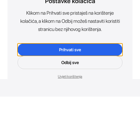
Postavke kolačića
Klikom na Prihvati sve pristaješ na korištenje
kolačića, a klikom na Odbij možeš nastaviti koristiti
stranicu bez njihovog korištenja.
Prihvati sve
Odbij sve
Uvjeti korištenja
Novosti. Direktno u tvoj inbox.
Budi prvi koji otkriva sve o novim uređajima, promocijama i
događajima u AT Store-u.