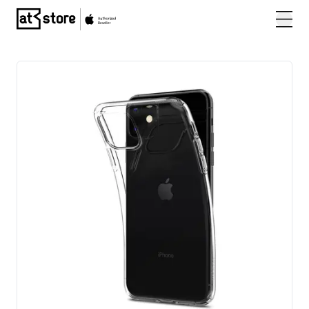
Posjetite početnu stranicu AT Store