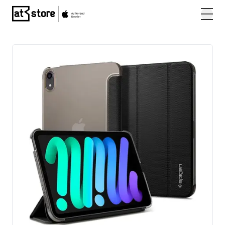
Posjetite početnu stranicu AT Store