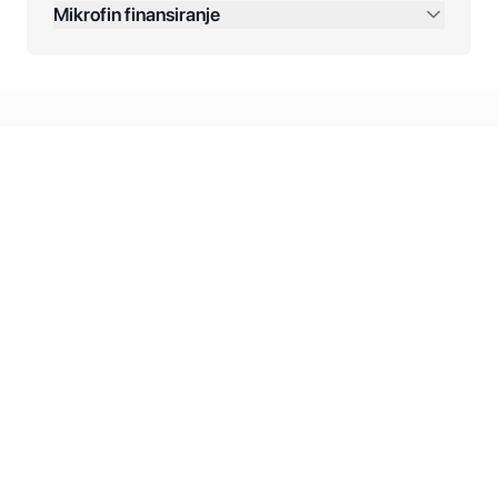
Mikrofin finansiranje
Online plaćanja:
Kreditiranje Mikrofina:
Kontakt: