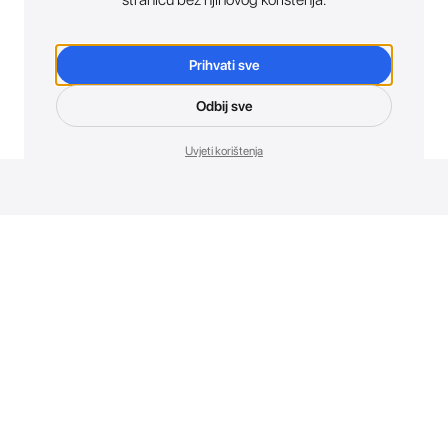
Prihvati sve
Odbij sve
Uvjeti korištenja
Novosti. Direktno u tvoj inbox.
Budi prvi koji otkriva sve o novim uređajima, promocijama i
događajima u AT Store-u.