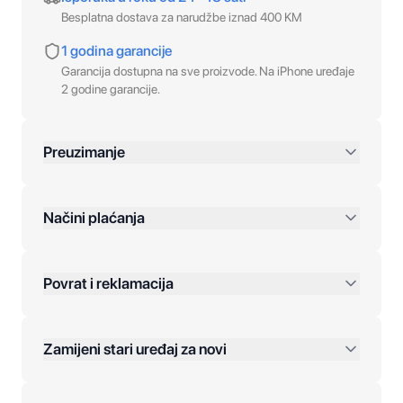
Besplatna dostava za narudžbe iznad 400 KM
1 godina garancije
Garancija dostupna na sve proizvode. Na iPhone uređaje
2 godine garancije.
Preuzimanje
preko 400 KM
Načini plaćanja
Povrat i reklamacija
Jednokratna plaćanja:
Zamijeni stari uređaj za novi
Plaćanje na rate:
Dodatne opcije: