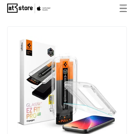
Posjetite početnu stranicu AT Store