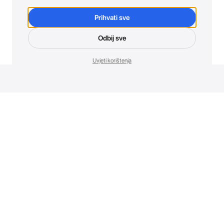
Prihvati sve
Odbij sve
Uvjeti korištenja
Novosti. Direktno u tvoj inbox.
Budi prvi koji otkriva sve o novim uređajima, promocijama i
događajima u AT Store-u.