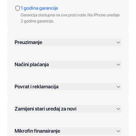
1 godina garancije
Garancija dostupna na sve proizvode. Na iPhone uređaje
2 godine garancije.
Preuzimanje
preko 400 KM
Načini plaćanja
Povrat i reklamacija
Jednokratna plaćanja:
Zamijeni stari uređaj za novi
Plaćanje na rate:
Dodatne opcije:
Mikrofin finansiranje
Online plaćanja: