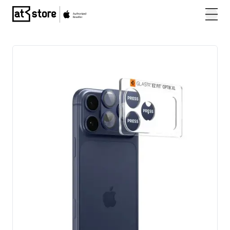
Posjetite početnu stranicu AT Store