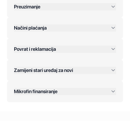
Preuzimanje
preko 400 KM
Načini plaćanja
Povrat i reklamacija
Jednokratna plaćanja:
Zamijeni stari uređaj za novi
Plaćanje na rate:
Dodatne opcije:
Mikrofin finansiranje
Online plaćanja:
Kreditiranje Mikrofina:
Kontakt: