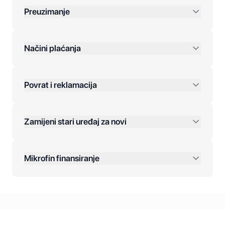
Preuzimanje
preko 400 KM
Načini plaćanja
Povrat i reklamacija
Jednokratna plaćanja:
Zamijeni stari uređaj za novi
Plaćanje na rate:
Dodatne opcije:
Mikrofin finansiranje
Online plaćanja:
Kreditiranje Mikrofina:
Kontakt: