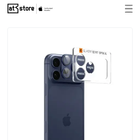
Posjetite početnu stranicu AT Store