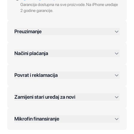
Garancija dostupna na sve proizvode. Na iPhone uređaje
2 godine garancije.
Preuzimanje
preko 400 KM
Načini plaćanja
Povrat i reklamacija
Jednokratna plaćanja:
Zamijeni stari uređaj za novi
Plaćanje na rate:
Dodatne opcije:
Mikrofin finansiranje
Online plaćanja: