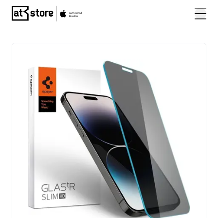
Posjetite početnu stranicu AT Store