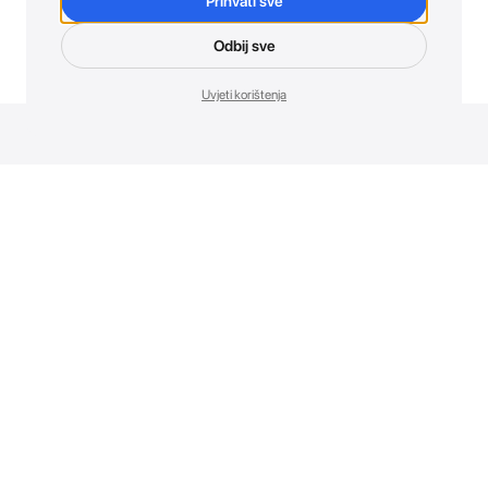
Prihvati sve
Odbij sve
Uvjeti korištenja
Novosti. Direktno u tvoj inbox.
Budi prvi koji otkriva sve o novim uređajima, promocijama i
događajima u AT Store-u.
Prijavite se