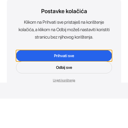
Postavke kolačića
Klikom na Prihvati sve pristaješ na korištenje
kolačića, a klikom na Odbij možeš nastaviti koristiti
stranicu bez njihovog korištenja.
Prihvati sve
Odbij sve
Uvjeti korištenja
Novosti. Direktno u tvoj inbox.
Budi prvi koji otkriva sve o novim uređajima, promocijama i
događajima u AT Store-u.