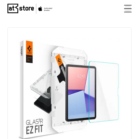
Posjetite početnu stranicu AT Store