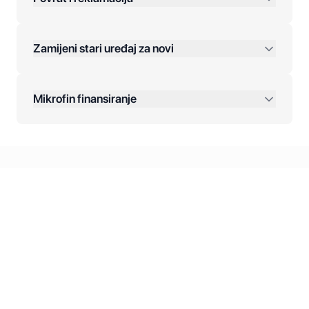
Jednokratna plaćanja:
Zamijeni stari uređaj za novi
Plaćanje na rate:
Dodatne opcije:
Mikrofin finansiranje
Online plaćanja:
Kreditiranje Mikrofina:
Kontakt: