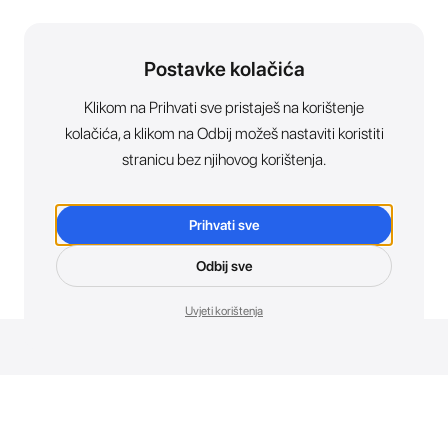
Postavke kolačića
Klikom na Prihvati sve pristaješ na korištenje
kolačića, a klikom na Odbij možeš nastaviti koristiti
stranicu bez njihovog korištenja.
Prihvati sve
Odbij sve
Uvjeti korištenja
Novosti. Direktno u tvoj inbox.
Budi prvi koji otkriva sve o novim uređajima, promocijama i