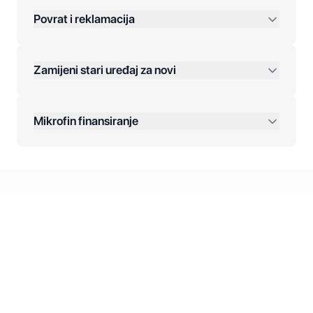
Povrat i reklamacija
Jednokratna plaćanja:
Zamijeni stari uređaj za novi
Plaćanje na rate:
Dodatne opcije:
Mikrofin finansiranje
Online plaćanja:
Kreditiranje Mikrofina:
Kontakt: