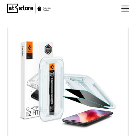
Posjetite početnu stranicu AT Store