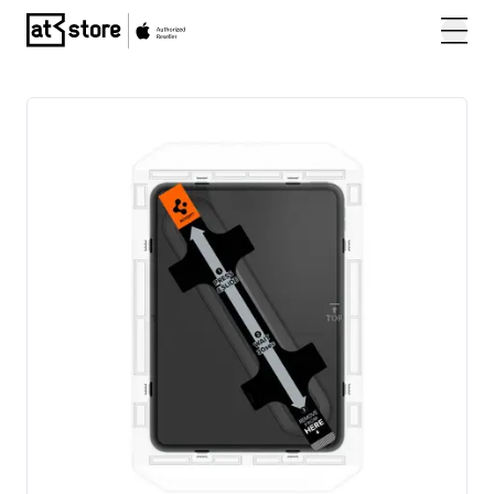
Posjetite početnu stranicu AT Store