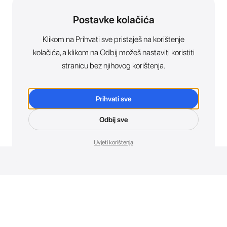
Postavke kolačića
Klikom na Prihvati sve pristaješ na korištenje
kolačića, a klikom na Odbij možeš nastaviti koristiti
stranicu bez njihovog korištenja.
Prihvati sve
Odbij sve
Uvjeti korištenja
Novosti. Direktno u tvoj inbox.
Budi prvi koji otkriva sve o novim uređajima, promocijama i
događajima u AT Store-u.