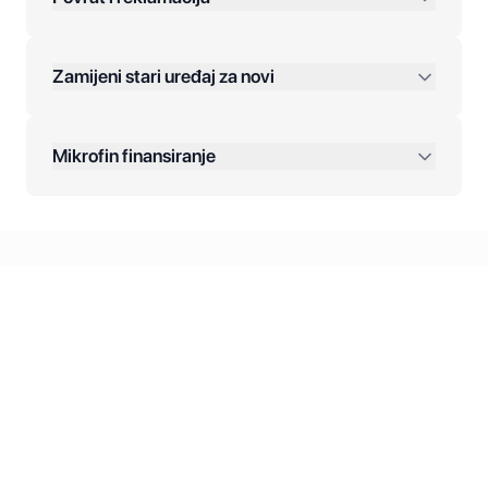
Jednokratna plaćanja:
Zamijeni stari uređaj za novi
Plaćanje na rate:
Dodatne opcije:
Mikrofin finansiranje
Online plaćanja:
Kreditiranje Mikrofina:
Kontakt: