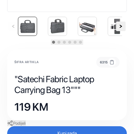
ŠIFRA ARTIKLA
6315
"Satechi Fabric Laptop
Carrying Bag 13"""
119
KM
Podijeli
Kupi sada