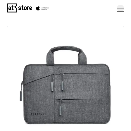
Posjetite početnu stranicu AT Store