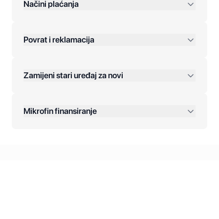
preko 400 KM
Načini plaćanja
Povrat i reklamacija
Jednokratna plaćanja:
Zamijeni stari uređaj za novi
Plaćanje na rate:
Dodatne opcije:
Mikrofin finansiranje
Online plaćanja:
Kreditiranje Mikrofina:
Kontakt: