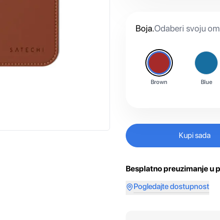
Boja
.
Odaberi svoju omi
Brown
Blue
Kupi sada
Besplatno preuzimanje u p
Pogledajte dostupnost