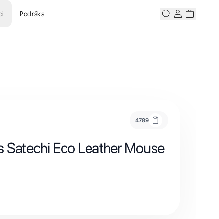
ci
Podrška
Pretraži
Korisnicki ra
Korisnick
4789
s Satechi Eco Leather Mouse