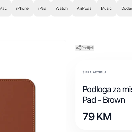
Mac
iPhone
iPad
Watch
AirPods
Music
Doda
Podijeli
ŠIFRA ARTIKLA
Podloga za mi
Pad - Brown
79
KM