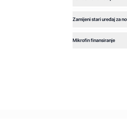
Plaćanje na rate:
Zamijeni stari uređaj za no
Dodatne opcije:
Online plaćanja:
Mikrofin finansiranje
Online plaćanje na rate:
Kreditiranje Mikrofina:
Kontakt: