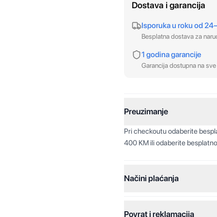
Dostava i garancija
Isporuka u roku od 24
Besplatna dostava za nar
1 godina garancije
Garancija dostupna na sve 
Preuzimanje
Pri checkoutu odaberite besp
400 KM ili odaberite besplatno
Načini plaćanja
Povrat i reklamacija
Jednokratna plaćanja: