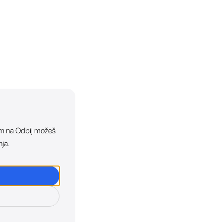
ikom na Odbij možeš
nja.