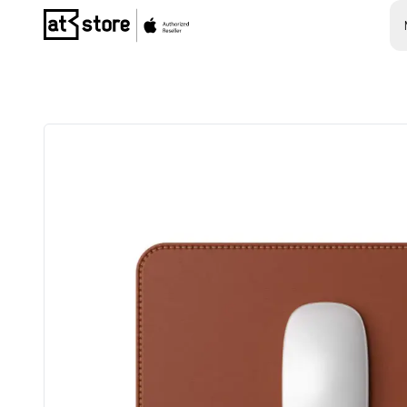
Posjetite početnu stranicu AT Store