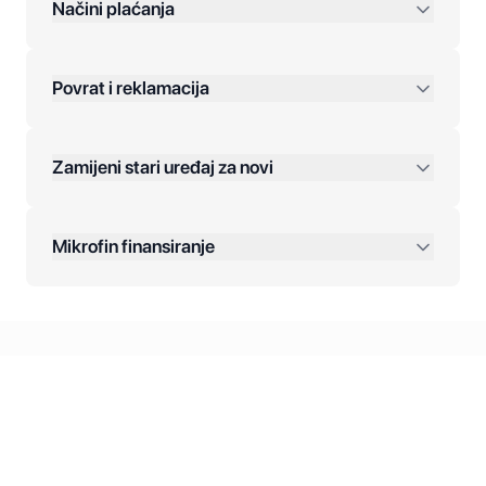
preko 400 KM
Načini plaćanja
Povrat i reklamacija
Jednokratna plaćanja:
Zamijeni stari uređaj za novi
Plaćanje na rate:
Dodatne opcije:
Mikrofin finansiranje
Online plaćanja:
Kreditiranje Mikrofina:
Kontakt: