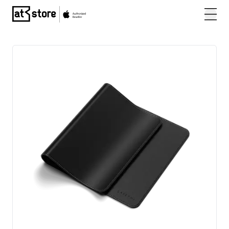
Posjetite početnu stranicu AT Store