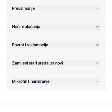
Preuzimanje
preko 400 KM
Načini plaćanja
Povrat i reklamacija
Jednokratna plaćanja:
Zamijeni stari uređaj za novi
Plaćanje na rate:
Dodatne opcije:
Mikrofin finansiranje
Online plaćanja:
Kreditiranje Mikrofina:
Kontakt: