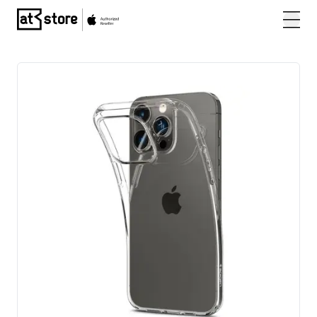
Posjetite početnu stranicu AT Store