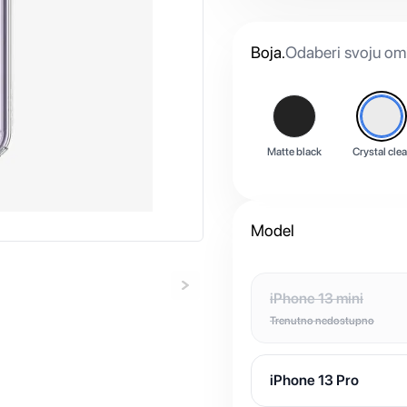
Boja
.
Odaberi svoju omi
Matte black
Crystal clea
Model
iPhone 13 mini
Trenutno nedostupno
iPhone 13 Pro