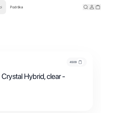
ci
Podrška
Pretraži
Korisnicki ra
Korisnick
4509
 Crystal Hybrid, clear -