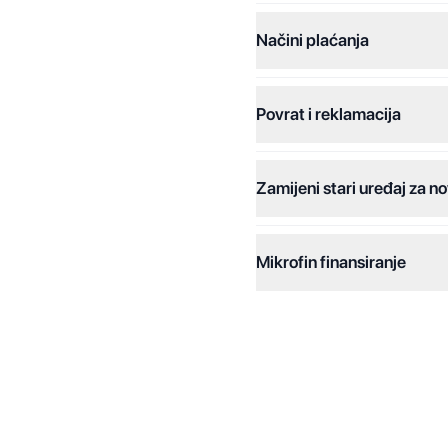
Načini plaćanja
Povrat i reklamacija
Jednokratna plaćanja:
Plaćanje na rate:
Zamijeni stari uređaj za no
Dodatne opcije:
Online plaćanja:
Mikrofin finansiranje
Online plaćanje na rate:
Kreditiranje Mikrofina:
Kontakt: