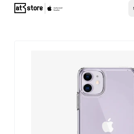
Posjetite početnu stranicu AT Store