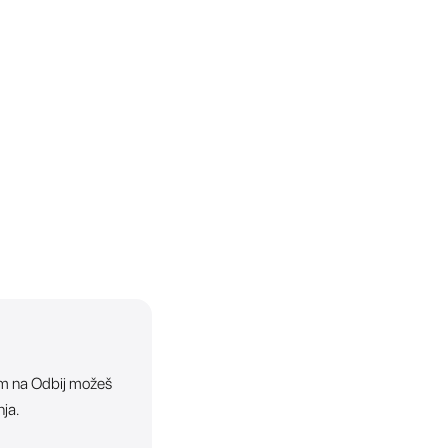
ikom na Odbij možeš
nja.