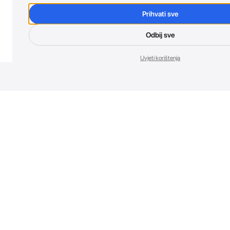
Prihvati sve
Odbij sve
Uvjeti korištenja
Nov
Budi prvi koji 