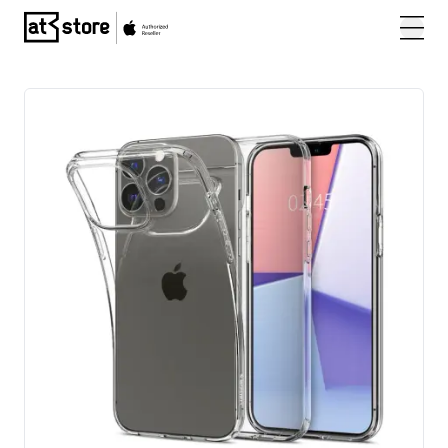
Posjetite početnu stranicu AT Store