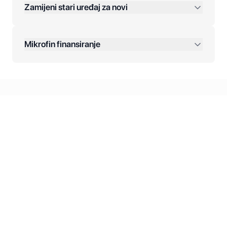
Zamijeni stari uređaj za novi
Plaćanje na rate:
Dodatne opcije:
Mikrofin finansiranje
Online plaćanja:
Kreditiranje Mikrofina:
Kontakt: