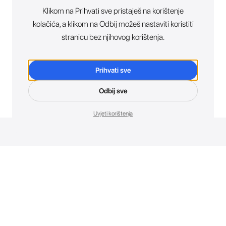
Klikom na Prihvati sve pristaješ na korištenje
kolačića, a klikom na Odbij možeš nastaviti koristiti
stranicu bez njihovog korištenja.
Prihvati sve
Odbij sve
Uvjeti korištenja
Novosti. Direktno u tvoj inbox.
Budi prvi koji otkriva sve o novim uređajima, promocijama i
događajima u AT Store-u.