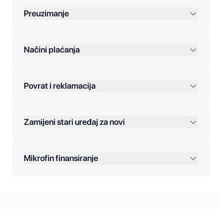
Preuzimanje
preko 400 KM
Načini plaćanja
Povrat i reklamacija
Jednokratna plaćanja:
Zamijeni stari uređaj za novi
Plaćanje na rate:
Dodatne opcije:
Mikrofin finansiranje
Online plaćanja:
Kreditiranje Mikrofina:
Kontakt: