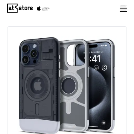
Posjetite početnu stranicu AT Store