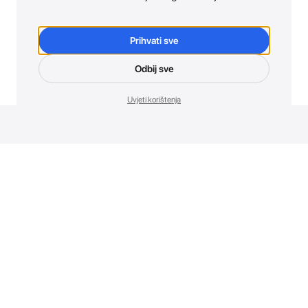
Prihvati sve
Odbij sve
Uvjeti korištenja
Novosti. Direktno u tvoj inbox.
Budi prvi koji otkriva sve o novim uređajima, promocijama i
događajima u AT Store-u.