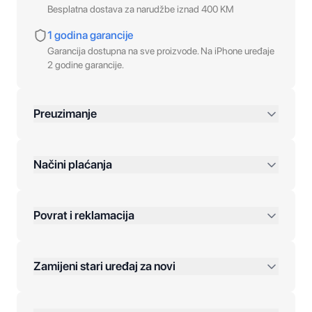
Besplatna dostava za narudžbe iznad 400 KM
1 godina garancije
Garancija dostupna na sve proizvode. Na iPhone uređaje
2 godine garancije.
Preuzimanje
preko 400 KM
Načini plaćanja
Povrat i reklamacija
Jednokratna plaćanja:
Zamijeni stari uređaj za novi
Plaćanje na rate:
Dodatne opcije: