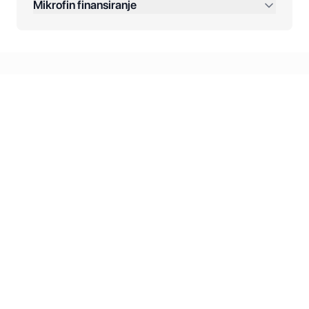
Mikrofin finansiranje
Online plaćanja:
Kreditiranje Mikrofina:
Kontakt: