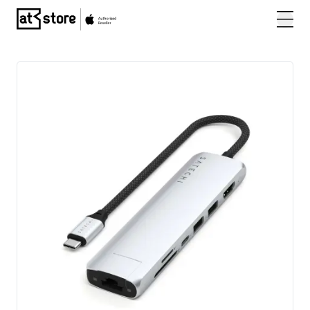
Posjetite početnu stranicu AT Store